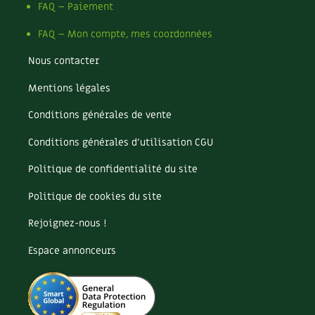
Les plantes et leurs vertus
FAQ – Paiement
FAQ – Mon compte, mes coordonnées
Soins et cosmétiques au naturel
Nous contacter
Société et alternatives
Mentions légales
Vivre l’écologie
Conditions générales de vente
Protéger la nature
Conditions générales d’utilisation CGU
Autonomie
Politique de confidentialité du site
Politique de cookies du site
Enfants
Rejoignez-nous !
Actions pour la planète
Espace annonceurs
Les 4 saisons
Archives