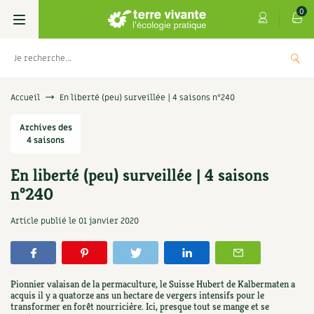
0
Livres
Accueil
En liberté (peu) surveillée | 4 saisons n°240
Permaculture, Jardin bio
Archives des
Les 4 saisons
4 saisons
Potager
S’abonner
Boutique
En liberté (peu) surveillée | 4 saisons
n°240
Techniques de jardinage
Se réabonner
Graines, semences
Cartes cadeau
Les antisèches de Terre vivante : Les
Article publié le
01 janvier 2020
tisanes qui soignent
Verger, arbres
Offrir un abonnement
Potagères
Centre Terre vivante
+
AJOUTE
9,90
€
Petit élevage
Les numéros
Aromatiques
Découvrir le Centre
Infos & conseils
Pionnier valaisan de la permaculture, le Suisse Hubert de Kalbermaten a
Aménagement jardin
4 saisons
acquis il y a quatorze ans un hectare de vergers intensifs pour le
Florales
Visiter en famille, entre amis
Jardin bio
Parole libre
transformer en forêt nourricière. Ici, presque tout se mange et se