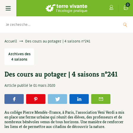
0
Livres
Accueil
Des cours au potager | 4 saisons n°241
Permaculture, Jardin bio
Archives des
Les 4 saisons
4 saisons
Potager
S’abonner
Boutique
Des cours au potager | 4 saisons n°241
Techniques de jardinage
Se réabonner
Graines, semences
Cartes cadeau
Article publié le
01 mars 2020
Les antisèches de Terre vivante : Les
tisanes qui soignent
Verger, arbres
Offrir un abonnement
Potagères
Centre Terre vivante
+
AJOUTE
9,90
€
Petit élevage
Les numéros
Aromatiques
Au collège Pierre Mendès-France, à Paris, l'association Veni Verdi a mis
Découvrir le Centre
Infos & conseils
en place une ferme urbaine qui réunit des élèves, des professeurs et de
nombreux bénévoles venus de tous horizons. Une manière de renforcer
Aménagement jardin
4 saisons
Florales
les liens et de permettre aux citadins de découvrir la nature.
Visiter en famille, entre amis
Jardin bio
Parole libre