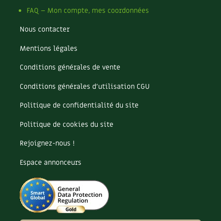
Les plantes et leurs vertus
FAQ – Mon compte, mes coordonnées
Soins et cosmétiques au naturel
Nous contacter
Société et alternatives
Mentions légales
Conditions générales de vente
Vivre l’écologie
Conditions générales d’utilisation CGU
Protéger la nature
Politique de confidentialité du site
Autonomie
Politique de cookies du site
Enfants
Rejoignez-nous !
Espace annonceurs
Actions pour la planète
Les 4 saisons
Archives