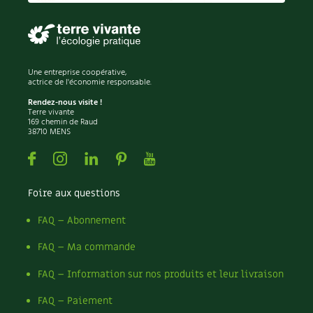
Recettes végétariennes et vegan
Trucs & astuces
Habitat écologique
Expés
Une entreprise coopérative,
actrice de l'économie responsable.
Conception et gros oeuvre
Trocs & petites annonces
Rendez-nous visite !
Terre vivante
Matériaux écologiques
Appels à témoignage
169 chemin de Raud
38710 MENS
Énergie
Bonnes adresses
Facebook
Instagram
Linkedin
Pinterest
Youtube
Gestion de l’eau
Liste des pépiniéristes
Foire aux questions
Entretien de la maison
Mieux consommer
FAQ – Abonnement
FAQ – Ma commande
Décoration et petit bricolage
FAQ – Information sur nos produits et leur livraison
Santé et bien-être
FAQ – Paiement