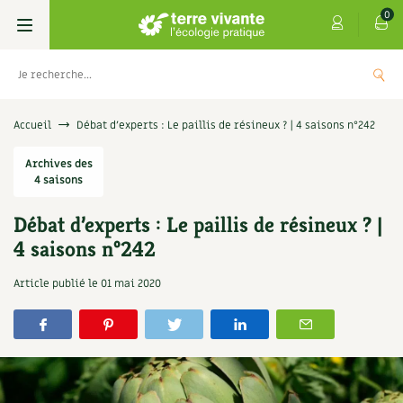
0
Livres
Accueil
Débat d’experts : Le paillis de résineux ? | 4 saisons n°242
Permaculture, Jardin bio
Archives des
Les 4 saisons
4 saisons
Potager
S’abonner
Boutique
Débat d’experts : Le paillis de résineux ? |
4 saisons n°242
Techniques de jardinage
Se réabonner
Graines, semences
Cartes cadeau
Les antisèches de Terre vivante : Les
Article publié le
01 mai 2020
tisanes qui soignent
Verger, arbres
Offrir un abonnement
Potagères
Centre Terre vivante
+
AJOUTE
9,90
€
Petit élevage
Les numéros
Aromatiques
Découvrir le Centre
Infos & conseils
Aménagement jardin
4 saisons
Florales
Visiter en famille, entre amis
Jardin bio
Parole libre