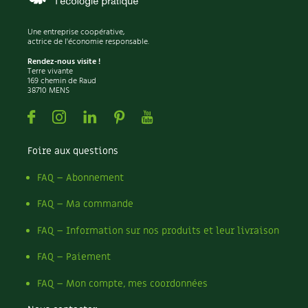
Recettes végétariennes et vegan
Trucs & astuces
Une entreprise coopérative,
actrice de l'économie responsable.
Habitat écologique
Expés
Rendez-nous visite !
Terre vivante
169 chemin de Raud
Conception et gros oeuvre
Trocs & petites annonces
38710 MENS
Facebook
Instagram
Linkedin
Pinterest
Youtube
Matériaux écologiques
Appels à témoignage
Énergie
Foire aux questions
Bonnes adresses
FAQ – Abonnement
Gestion de l’eau
Liste des pépiniéristes
FAQ – Ma commande
Entretien de la maison
Mieux consommer
FAQ – Information sur nos produits et leur livraison
Décoration et petit bricolage
FAQ – Paiement
Santé et bien-être
FAQ – Mon compte, mes coordonnées