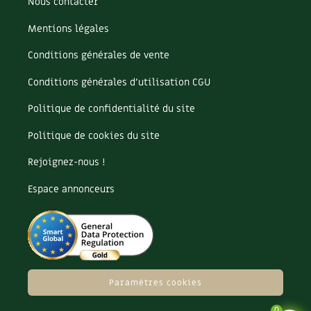
Nous contacter
Les plantes et leurs vertus
Mentions légales
Soins et cosmétiques au naturel
Conditions générales de vente
Société et alternatives
Conditions générales d’utilisation CGU
Vivre l’écologie
Politique de confidentialité du site
Protéger la nature
Politique de cookies du site
Rejoignez-nous !
Autonomie
Espace annonceurs
Enfants
Actions pour la planète
Les 4 saisons
Paramètres cookies
Archives
0