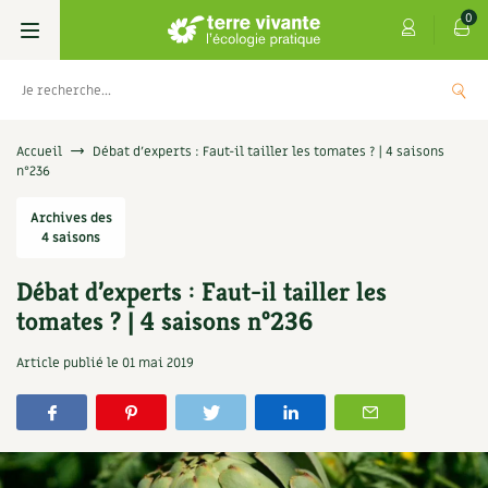
0
Livres
Accueil
Débat d’experts : Faut-il tailler les tomates ? | 4 saisons
n°236
Permaculture, Jardin bio
Les 4 saisons
Archives des
4 saisons
Potager
S’abonner
Boutique
Débat d’experts : Faut-il tailler les
Techniques de jardinage
Se réabonner
Graines, semences
Cartes cadeau
tomates ? | 4 saisons n°236
Les antisèches de Terre vivante : Les
tisanes qui soignent
Verger, arbres
Offrir un abonnement
Potagères
Centre Terre vivante
Article publié le
01 mai 2019
+
AJOUTER
9,90
€
Petit élevage
Les numéros
Aromatiques
Découvrir le Centre
Infos & conseils
Aménagement jardin
4 saisons
Florales
Visiter en famille, entre amis
Jardin bio
Parole libre