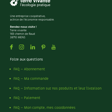
Recettes végétariennes et vegan
Trucs & astuces
Une entreprise coopérative,
Habitat écologique
actrice de l'économie responsable.
Expés
Rendez-nous visite !
Terre vivante
Conception et gros oeuvre
Trocs & petites annonces
169 chemin de Raud
38710 MENS
Matériaux écologiques
Appels à témoignage
Facebook
Instagram
Linkedin
Pinterest
Youtube
Énergie
Bonnes adresses
Foire aux questions
Gestion de l’eau
Liste des pépiniéristes
FAQ – Abonnement
Entretien de la maison
Mieux consommer
FAQ – Ma commande
FAQ – Information sur nos produits et leur livraison
Décoration et petit bricolage
FAQ – Paiement
Santé et bien-être
FAQ – Mon compte, mes coordonnées