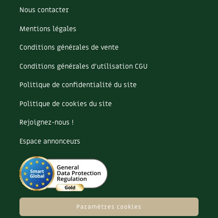
Les plantes et leurs vertus
Nous contacter
Soins et cosmétiques au naturel
Mentions légales
Conditions générales de vente
Société et alternatives
Conditions générales d’utilisation CGU
Vivre l’écologie
Politique de confidentialité du site
Protéger la nature
Politique de cookies du site
Autonomie
Rejoignez-nous !
Enfants
Espace annonceurs
Actions pour la planète
Les 4 saisons
Paramètres cookies
Archives