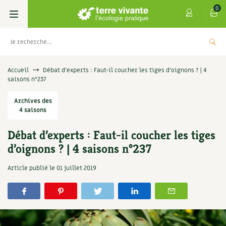
0
Livres
Accueil
Débat d’experts : Faut-il coucher les tiges d’oignons ? | 4
saisons n°237
Permaculture, Jardin bio
Les 4 saisons
Archives des
4 saisons
Potager
S’abonner
Boutique
Débat d’experts : Faut-il coucher les tiges
Techniques de jardinage
Se réabonner
Graines, semences
Cartes cadeau
d’oignons ? | 4 saisons n°237
es antisèches de Terre vivante : Les
Don
isanes qui soignent
Verger, arbres
Offrir un abonnement
Potagères
Centre Terre vivante
Article publié le
01 juillet 2019
5,0
+
AJOUTER
,90
€
Petit élevage
Les numéros
Aromatiques
Découvrir le Centre
Infos & conseils
Aménagement jardin
4 saisons
Florales
Visiter en famille, entre amis
Jardin bio
Parole libre