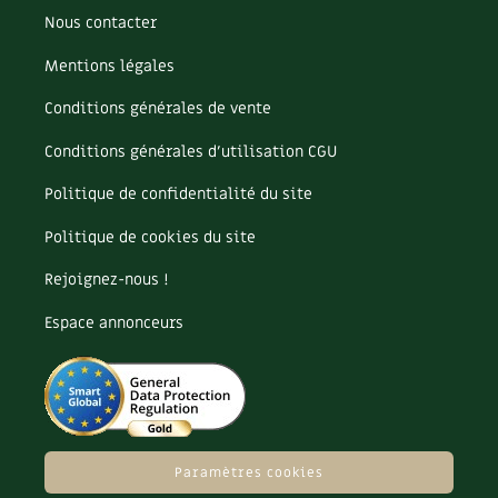
Les plantes et leurs vertus
Nous contacter
Soins et cosmétiques au naturel
Mentions légales
Conditions générales de vente
Société et alternatives
Conditions générales d’utilisation CGU
Vivre l’écologie
Politique de confidentialité du site
Protéger la nature
Politique de cookies du site
Autonomie
Rejoignez-nous !
Enfants
Espace annonceurs
Actions pour la planète
Les 4 saisons
Paramètres cookies
Archives