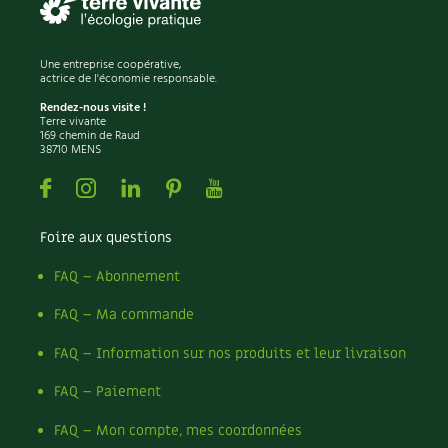
Recettes végétariennes et vegan
Trucs & astuces
Une entreprise coopérative,
Habitat écologique
actrice de l'économie responsable.
Expés
Rendez-nous visite !
Terre vivante
Conception et gros oeuvre
Trocs & petites annonces
169 chemin de Raud
38710 MENS
Matériaux écologiques
Appels à témoignage
Facebook
Instagram
Linkedin
Pinterest
Youtube
Énergie
Bonnes adresses
Foire aux questions
Gestion de l’eau
Liste des pépiniéristes
FAQ – Abonnement
Entretien de la maison
Mieux consommer
FAQ – Ma commande
FAQ – Information sur nos produits et leur livraison
Décoration et petit bricolage
FAQ – Paiement
Santé et bien-être
FAQ – Mon compte, mes coordonnées