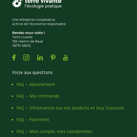
Recettes végétariennes et vegan
Trucs & astuces
Une entreprise coopérative,
Habitat écologique
actrice de l'économie responsable.
Expés
Rendez-nous visite !
Terre vivante
Conception et gros oeuvre
Trocs & petites annonces
169 chemin de Raud
38710 MENS
Matériaux écologiques
Appels à témoignage
Facebook
Instagram
Linkedin
Pinterest
Youtube
Énergie
Bonnes adresses
Foire aux questions
Gestion de l’eau
Liste des pépiniéristes
FAQ – Abonnement
Entretien de la maison
Mieux consommer
FAQ – Ma commande
FAQ – Information sur nos produits et leur livraison
Décoration et petit bricolage
FAQ – Paiement
Santé et bien-être
FAQ – Mon compte, mes coordonnées