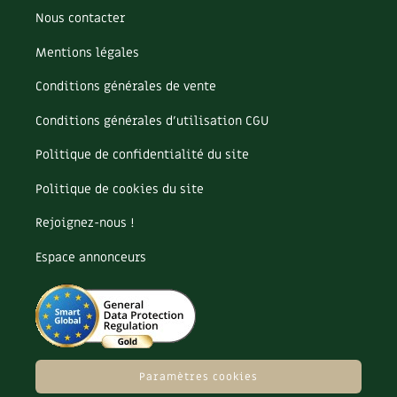
Les plantes et leurs vertus
Nous contacter
Soins et cosmétiques au naturel
Mentions légales
Conditions générales de vente
Société et alternatives
Conditions générales d’utilisation CGU
Vivre l’écologie
Politique de confidentialité du site
Protéger la nature
Politique de cookies du site
Autonomie
Rejoignez-nous !
Enfants
Espace annonceurs
Actions pour la planète
Les 4 saisons
Paramètres cookies
Archives