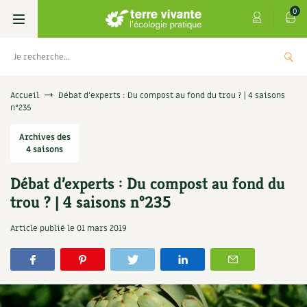
0
Livres
Accueil
Débat d’experts : Du compost au fond du trou ? | 4 saisons
n°235
Permaculture, Jardin bio
Les 4 saisons
Archives des
4 saisons
Potager
S’abonner
Boutique
Débat d’experts : Du compost au fond du
Techniques de jardinage
Se réabonner
Graines, semences
Cartes cadeau
trou ? | 4 saisons n°235
s
Don pour soutenir Terre vivante
Verger, arbres
Offrir un abonnement
Potagères
Centre Terre vivante
Article publié le
01 mars 2019
+
AJOUTE
5,00
€
TER
Petit élevage
Les numéros
Aromatiques
Découvrir le Centre
Infos & conseils
Aménagement jardin
4 saisons
Florales
Visiter en famille, entre amis
Jardin bio
Parole libre