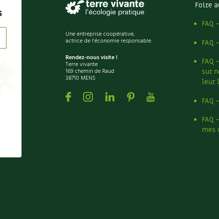
Foire a
s
FAQ 
Une entreprise coopérative,
actrice de l'économie responsable.
FAQ 
Rendez-nous visite !
FAQ 
Terre vivante
169 chemin de Raud
sur n
38710 MENS
leur 
Facebook
Instagram
Linkedin
Pinterest
Youtube
FAQ 
FAQ 
mes 