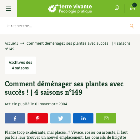
0
Livres
Accueil
Comment déménager ses plantes avec succès ! | 4 saisons
n°149
Permaculture, Jardin bio
Les 4 saisons
Archives des
4 saisons
Potager
S’abonner
Boutique
Comment déménager ses plantes avec
Techniques de jardinage
Se réabonner
Graines, semences
Cartes cadeau
succès ! | 4 saisons n°149
Les antisèches de Terre vivante : Les
tisanes qui soignent
Verger, arbres
Offrir un abonnement
Potagères
Centre Terre vivante
Article publié le
01 novembre 2004
+
AJOUTE
9,90
€
Petit élevage
Les numéros
Aromatiques
Découvrir le Centre
Infos & conseils
Aménagement jardin
4 saisons
Plante trop exubérante, mal placée...? Vivace, rosier ou arbuste, il faut
Florales
Visiter en famille, entre amis
Jardin bio
Parole libre
parfois leur trouver un nouvel emplacement. Les conseils de Brigitte