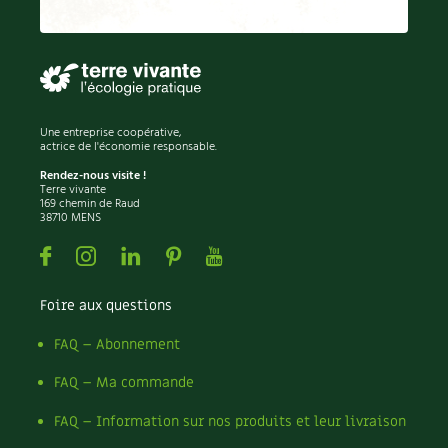
Recettes végétariennes et vegan
Trucs & astuces
Habitat écologique
Expés
Conception et gros oeuvre
Trocs & petites annonces
Une entreprise coopérative,
actrice de l'économie responsable.
Matériaux écologiques
Appels à témoignage
Rendez-nous visite !
Terre vivante
169 chemin de Raud
Énergie
38710 MENS
Bonnes adresses
Facebook
Instagram
Linkedin
Pinterest
Youtube
Gestion de l’eau
Liste des pépiniéristes
Foire aux questions
Entretien de la maison
Mieux consommer
FAQ – Abonnement
Décoration et petit bricolage
FAQ – Ma commande
Santé et bien-être
FAQ – Information sur nos produits et leur livraison