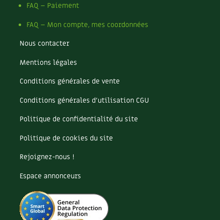
Les plantes et leurs vertus
FAQ – Paiement
FAQ – Mon compte, mes coordonnées
Soins et cosmétiques au naturel
Nous contacter
Société et alternatives
Mentions légales
Vivre l’écologie
Conditions générales de vente
Protéger la nature
Conditions générales d’utilisation CGU
Autonomie
Politique de confidentialité du site
Politique de cookies du site
Enfants
Rejoignez-nous !
Actions pour la planète
Espace annonceurs
Les 4 saisons
Archives