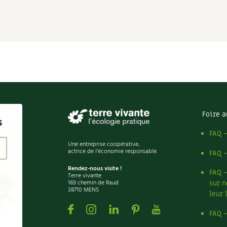
Foire a
s
FAQ 
Une entreprise coopérative,
actrice de l'économie responsable.
FAQ 
Rendez-nous visite !
FAQ 
Terre vivante
169 chemin de Raud
sur n
38710 MENS
leur 
Facebook
Instagram
Linkedin
Pinterest
Youtube
FAQ 