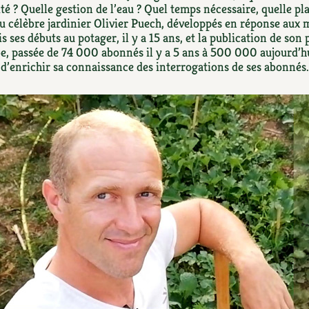
Autonomie
NOUVEAUTÉ
nception et gros oeuvre
té ? Quelle gestion de l’eau ? Quel temps nécessaire, quelle pl
du célèbre jardinier Olivier Puech, développés en réponse aux 
tériaux écologiques
s ses débuts au potager, il y a 15 ans, et la publication de son 
Société, engagement
Enfants
Feuilleter l
ergie
, passée de 74 000 abonnés il y a 5 ans à 500 000 aujourd’h
d’enrichir sa connaissance des interrogations de ses abonnés.
stion de l’eau
Actions pour la planète
tretien de la maison
coration et petit bricolage