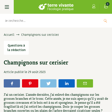
0
Livres
Accueil
Champignons sur cerisier
Permaculture, Jardin bio
Questions à
Les 4 saisons
la rédaction
Potager
S’abonner
Boutique
Champignons sur cerisier
Techniques de jardinage
Se réabonner
Graines, semences
Cartes cadeau
Article publié le
29 août 2023
ivier
Offre d'abonnement Esprit 4 Saisons
Verger, arbres
Offrir un abonnement
Potagères
Centre Terre vivante
+
AJOUTE
0,00
€
TER
Petit élevage
Les numéros
Aromatiques
J’ai un cerisier. L’année dernière, j’ai enlevé des champignons sur les
Découvrir le Centre
Infos & conseils
grosses branches et le tronc. Cette année, je me suis aperçu qu’il y avait de
grosses crevasses et le bois est à nu et spongieux. Je pense qu’il a été
Aménagement jardin
4 saisons
Florales
fragilisé là où j’ai retiré les champignons. Dois-je couper les grosses
Visiter en famille, entre amis
Jardin bio
Parole libre
branches ouvertes ou les plaies de l’arbre devraient cicatriser seules ?