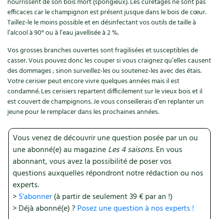
nourrissent de son bois mort (spongieux). Les curetages ne sont pas
efficaces car le champignon est présent jusque dans le bois de cœur.
Recettes végétariennes et vegan
Trucs & astuces
Taillez-le le moins possible et en désinfectant vos outils de taille à
l’alcool à 90° ou à l’eau javellisée à 2 %.
Habitat écologique
Expés
Vos grosses branches ouvertes sont fragilisées et susceptibles de
casser. Vous pouvez donc les couper si vous craignez qu’elles causent
Conception et gros oeuvre
Trocs & petites annonces
des dommages ; sinon surveillez-les ou soutenez-les avec des étais.
Votre cerisier peut encore vivre quelques années mais il est
Matériaux écologiques
Appels à témoignage
condamné. Les cerisiers repartent difficilement sur le vieux bois et il
est couvert de champignons. Je vous conseillerais d’en replanter un
Énergie
Bonnes adresses
jeune pour le remplacer dans les prochaines années.
Gestion de l’eau
Liste des pépiniéristes
Vous venez de découvrir une question posée par un ou
une abonné(e) au magazine
Les 4 saisons
. En vous
Entretien de la maison
Mieux consommer
abonnant, vous avez la possibilité de poser vos
questions auxquelles répondront notre rédaction ou nos
Décoration et petit bricolage
experts.
>
S'abonner
(à partir de seulement 39 € par an !)
Santé et bien-être
> Déjà abonné(e) ?
Posez une question à nos experts !