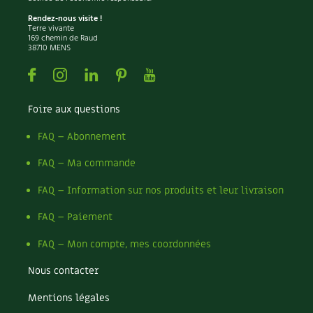
BD : La folle histoire des plantes
Rendez-nous visite !
Terre vivante
169 chemin de Raud
38710 MENS
Facebook
Instagram
Linkedin
Pinterest
Youtube
Foire aux questions
FAQ – Abonnement
FAQ – Ma commande
FAQ – Information sur nos produits et leur livraison
FAQ – Paiement
FAQ – Mon compte, mes coordonnées
Nous contacter
Mentions légales