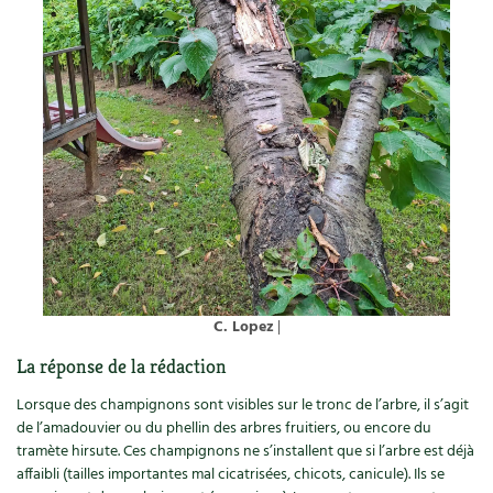
Accès
Bricolages au jardin
Les chroniques de Marie
Cuisine saine
Le magazine
Les 4 saisons
Séjourner en Trièves
Outils et ustensiles du jardin
Forums
Manger bio
Stages
Nous contacter
Biodiversité
Jardin bio
Cures, régimes
Cartes cadeau
Ravageurs et maladies au jardin
Habitat écologique
Dessert, Boulangerie
Petit élevage
Cuisine saine
Techniques, conservation, organisation
Cuisine saine
Soins naturels
Agenda, calendrier
Alimentation et nutrition
Société et alternatives
C. Lopez
|
NOUVEAUTÉS
La réponse de la rédaction
Recettes de printemps
Les 4 saisons
& vous
Lorsque des champignons sont visibles sur le tronc de l’arbre, il s’agit
Feuilleter le catalogue
Recettes par type de plat
Questions à la rédaction
de l’amadouvier ou du phellin des arbres fruitiers, ou encore du
tramète hirsute. Ces champignons ne s’installent que si l’arbre est déjà
affaibli (tailles importantes mal cicatrisées, chicots, canicule). Ils se
Recettes sans gluten
Entre abonné·es