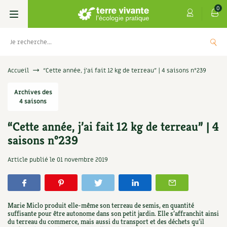
0
Livres
Accueil
“Cette année, j’ai fait 12 kg de terreau” | 4 saisons n°239
Permaculture, Jardin bio
Archives des
Les 4 saisons
4 saisons
Potager
S’abonner
Boutique
“Cette année, j’ai fait 12 kg de terreau” | 4
saisons n°239
Techniques de jardinage
Se réabonner
Graines, semences
Cartes cadeau
Les antisèches de Terre vivante : Les
Article publié le
01 novembre 2019
tisanes qui soignent
Verger, arbres
Offrir un abonnement
Potagères
Centre Terre vivante
+
AJOUTER
9,90
€
Petit élevage
Les numéros
Aromatiques
Découvrir le Centre
Infos & conseils
Marie Miclo produit elle-même son terreau de semis, en quantité
Aménagement jardin
4 saisons
suffisante pour être autonome dans son petit jardin. Elle s’affranchit ainsi
Florales
Visiter en famille, entre amis
Jardin bio
Parole libre
du terreau du commerce, mais aussi du transport et des déchets qu’il