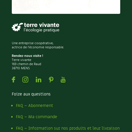
Recettes végétariennes et vegan
Trucs & astuces
Habitat écologique
Expés
Conception et gros oeuvre
Trocs & petites annonces
Une entreprise coopérative,
actrice de l'économie responsable.
Matériaux écologiques
Appels à témoignage
Rendez-nous visite !
Terre vivante
Énergie
169 chemin de Raud
Bonnes adresses
38710 MENS
Gestion de l’eau
Facebook
Instagram
Linkedin
Pinterest
Youtube
Liste des pépiniéristes
Entretien de la maison
Mieux consommer
Foire aux questions
Décoration et petit bricolage
FAQ – Abonnement
FAQ – Ma commande
Santé et bien-être
FAQ – Information sur nos produits et leur livraison