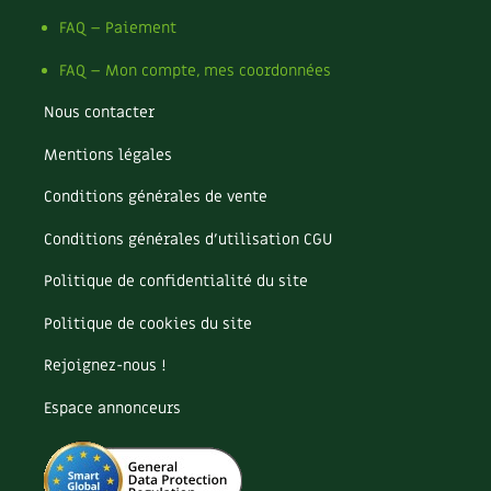
Les plantes et leurs vertus
FAQ – Paiement
Soins et cosmétiques au naturel
FAQ – Mon compte, mes coordonnées
Société et alternatives
Nous contacter
Mentions légales
Vivre l’écologie
Conditions générales de vente
Protéger la nature
Conditions générales d’utilisation CGU
Autonomie
Politique de confidentialité du site
Enfants
Politique de cookies du site
Actions pour la planète
Rejoignez-nous !
Espace annonceurs
Les 4 saisons
Archives