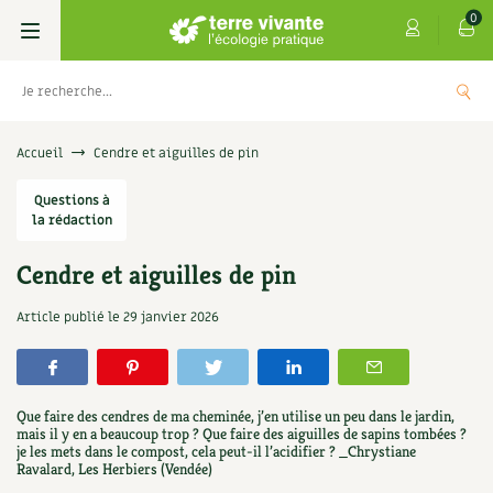
0
Livres
Accueil
Cendre et aiguilles de pin
Permaculture, Jardin bio
Questions à
Les 4 saisons
la rédaction
Potager
S’abonner
Boutique
Cendre et aiguilles de pin
Techniques de jardinage
Se réabonner
Graines, semences
Cartes cadeau
Article publié le
29 janvier 2026
es
Don pour soutenir Terre vivante
Verger, arbres
Offrir un abonnement
Potagères
Centre Terre vivante
+
AJOUT
5,00
€
UTER
Petit élevage
Les numéros
Aromatiques
Que faire des cendres de ma cheminée, j’en utilise un peu dans le jardin,
Découvrir le Centre
Infos & conseils
mais il y en a beaucoup trop ? Que faire des aiguilles de sapins tombées ?
je les mets dans le compost, cela peut-il l’acidifier ? _Chrystiane
Aménagement jardin
4 saisons
Florales
Ravalard, Les Herbiers (Vendée)
Visiter en famille, entre amis
Jardin bio
Parole libre