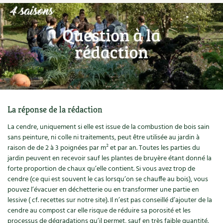
Ornement
Hors-séries
Médicinales
Programme 2026 du Centre Terre vivante
Calendrier des travaux du jardin
La tribune
Biodiversité
Archives
Originales
Avec les enfants
Carte climatique
Édito des
4 saisons
Autonomie, bricolage
Soutenez Les 4 Saisons
Kits de jardinage
Venir en groupe
Calendrier lunaire
Manifeste pour la planète
Santé, bien-être
Outils de jardin
Scolaires
Potager
Champs d’action – le podcast
Médecine douce
Accessoires de jardin
Séminaires, entreprises, associations, collectivités…
La réponse de la rédaction
Verger
Table ronde jardinière
Cosmétique bio, soins
La cendre, uniquement si elle est issue de la combustion de bois sain
Jeux
Les espaces de formation
Permaculture et syntropie
En direct !
sans peinture, ni colle ni traitements, peut être utilisée au jardin à
raison de de 2 à 3 poignées par m² et par an. Toutes les parties du
Maison écologique
DVD
Dormir à Terre vivante
Cultiver sous serre
jardin peuvent en recevoir sauf les plantes de bruyère étant donné la
Débat d’experts
forte proportion de chaux qu’elle contient. Si vous avez trop de
Enfants
Nos productions
Infos pratiques
cendre (ce qui est souvent le cas lorsqu’on se chauffe au bois), vous
Jardiner en ville
Nouvelles sur le jardin et l’écologie
pouvez l’évacuer en déchetterie ou en transformer une partie en
DIY, autonomie
Agenda, calendrier
lessive ( cf. recettes sur notre site). Il n’est pas conseillé d’ajouter de la
Horaires, tarifs, restauration
Ornement et aménagement du jardin
Prenez-en de la graine !
cendre au compost car elle risque de réduire sa porosité et les
Société, engagement
processus de dégradations qu’il permet, sauf en très faible quantité.
Livres