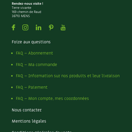
Rendez-nous visite !
Carnets de saison
Terre vivante
169 chemin de Raud
38710 MENS
Compléments
Facebook
Instagram
Linkedin
Pinterest
Youtube
Dossier
4 saisons
Foire aux questions
Actualités
FAQ – Abonnement
Vidéos et podcasts
FAQ – Ma commande
FAQ – Information sur nos produits et leur livraison
Conseils vidéo des
4 saisons
FAQ – Paiement
Secrets d’abonné
FAQ – Mon compte, mes coordonnées
Tous au jardin ! avec Pascal
Nous contacter
La vie secrète du jardin
Mentions légales