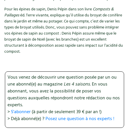
Accès
Bricolages au jardin
Les chroniques de Marie
Pour les épines de sapin, Denis Pépin dans son livre
Composts &
Cuisine saine
Le magazine
Les 4 saisons
Séjourner en Trièves
Paillages
éd. Terre vivante, explique qu’il utilise du broyat de conifère
Outils et ustensiles du jardin
Forums
dans le jardin et même au potager. Ce qui compte, c’est de varier les
Manger bio
Stages
types de broyat utilisés. Donc, vous pouvez sans problème intégrer
Nous contacter
Biodiversité
Jardin bio
vos épines de sapin au compost : Denis Pépin assure même que le
Cures, régimes
broyat de sapin de Noël (avec les branches) est un excellent
Cartes cadeau
Ravageurs et maladies au jardin
Habitat écologique
structurant à décomposition assez rapide sans impact sur l’acidité du
compost.
Dessert, Boulangerie
Petit élevage
Cuisine saine
Techniques, conservation, organisation
Cuisine saine
Soins naturels
Vous venez de découvrir une question posée par un ou
Agenda, calendrier
Alimentation et nutrition
une abonné(e) au magazine
Les 4 saisons
. En vous
Société et alternatives
abonnant, vous avez la possibilité de poser vos
NOUVEAUTÉS
Recettes de printemps
questions auxquelles répondront notre rédaction ou nos
Les 4 saisons
& vous
experts.
Feuilleter le catalogue
Recettes par type de plat
>
S'abonner
(à partir de seulement 39 € par an !)
Questions à la rédaction
> Déjà abonné(e) ?
Posez une question à nos experts !
Recettes sans gluten
Entre abonné·es