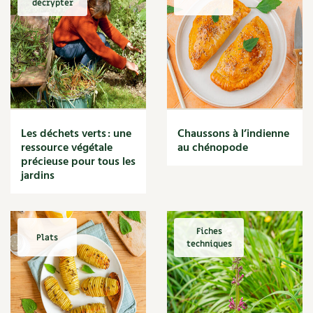
décrypter
Marmite
Massage
Matériaux
Maux
Méditerranéen
Menace
Mésange
Microflore
Les déchets verts : une
Chaussons à l’indienne
Migraine
ressource végétale
au chénopode
précieuse pour tous les
Mode de culture
jardins
Montagne
Mousse
Moutarde
Multiplication
Fiches
Plats
techniques
Mûre
Muret
Muscade
Musique