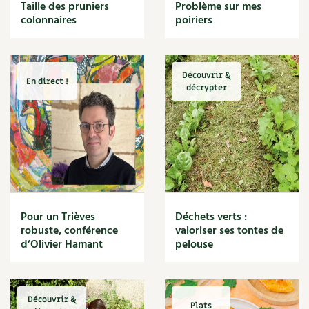
BD : La folle histoire des plantes
Taille des pruniers
Problème sur mes
Cuisine saine
colonnaires
poiriers
Décoration
Dessert
DIY
Eau
Découvrir &
En direct !
Énergie
décrypter
Enfants
Expérimentation
Fleur
Jardin bio
Légumes
Légumineuse
Macérat
Pour un Trièves
Déchets verts :
Maïs doux
robuste, conférence
valoriser ses tontes de
Maison saine
d’Olivier Hamant
pelouse
Mal de gorge
Maladie
Mare
Découvrir &
Marie Chioca
Plats