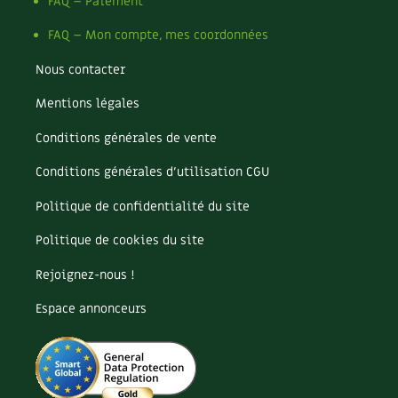
Pomme
FAQ – Paiement
Pomme de terre
FAQ – Mon compte, mes coordonnées
Potager
Potager en lasagnes
Nous contacter
Potimarron
Mentions légales
Poules
Prairie fleurie
Conditions générales de vente
Productif
Purin
Conditions générales d’utilisation CGU
Ravageur
Politique de confidentialité du site
Recette
Récup'
Politique de cookies du site
Recyclage
Rejoignez-nous !
Réparation
Reproduction
Espace annonceurs
Restauration
Rocaille
Ronce (ou mûre de jardin)
Roquette