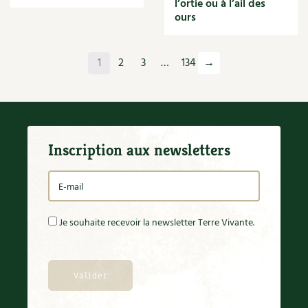
l’ortie ou à l’ail des
Orange
ours
Origan
Ornement
Outil
1
2
3
…
134
→
Outils
Paillage
Paille
Panais
Papier
Inscription aux newsletters
Parasite
Partenariat
Participatif
Patate douce
Pâte
Je souhaite recevoir la newsletter Terre Vivante.
Pâtisson
Patrimoine
Pêche
Pelouse
Pépinières