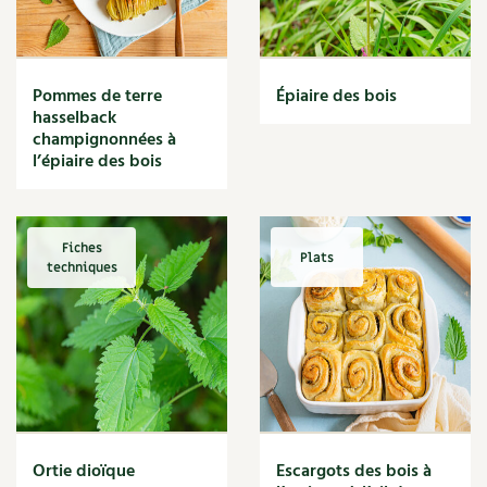
Narcisse
Nature
Nettoyage
Nettoyant
Pommes de terre
Épiaire des bois
Nichoir
hasselback
Noisette
champignonnées à
Noix
l’épiaire des bois
Noix de coco
Nourriture
Nuisibles
Fiches
Plats
Numérique
techniques
Nutriments
Observation
Œuf
Oignon
Oiseaux
Olivier
Optimisation
Ortie dioïque
Escargots des bois à
Optimiser l'espace