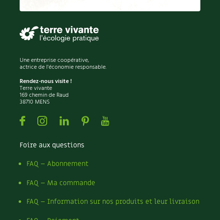
Permaculture
Persil
Pesticides
Petits pois
Piment
Une entreprise coopérative,
Pissenlit
actrice de l'économie responsable.
Pizza
Rendez-nous visite !
Terre vivante
Plantes
169 chemin de Raud
38710 MENS
Plantes d'extérieur
Plantes d'intérieur
Facebook
Instagram
Linkedin
Pinterest
Youtube
Plantes médicinales
Plantes sauvages
Foire aux questions
Plants
Plastique
FAQ – Abonnement
Plat
FAQ – Ma commande
Poireau
Pollinisation
FAQ – Information sur nos produits et leur livraison
Pollution