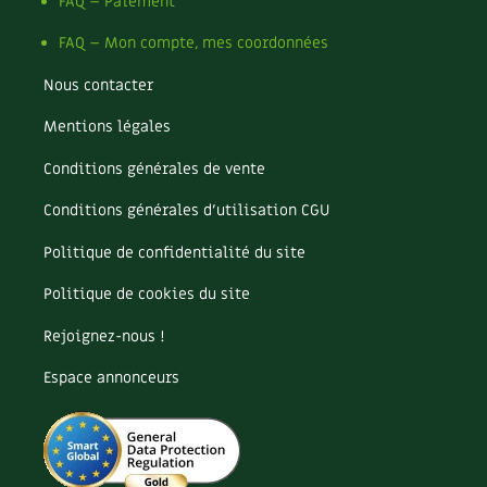
Pomme
FAQ – Paiement
Pomme de terre
FAQ – Mon compte, mes coordonnées
Potager
Potager en lasagnes
Nous contacter
Potimarron
Mentions légales
Poules
Prairie fleurie
Conditions générales de vente
Productif
Purin
Conditions générales d’utilisation CGU
Ravageur
Politique de confidentialité du site
Recette
Récup'
Politique de cookies du site
Recyclage
Rejoignez-nous !
Réparation
Reproduction
Espace annonceurs
Restauration
Rocaille
Ronce (ou mûre de jardin)
Roquette