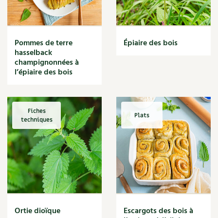
Narcisse
Nature
Nettoyage
Nettoyant
Pommes de terre
Épiaire des bois
Nichoir
hasselback
Noisette
champignonnées à
Noix
l’épiaire des bois
Noix de coco
Nourriture
Nuisibles
Fiches
Plats
Numérique
techniques
Nutriments
Observation
Œuf
Oignon
Oiseaux
Olivier
Optimisation
Ortie dioïque
Escargots des bois à
Optimiser l'espace