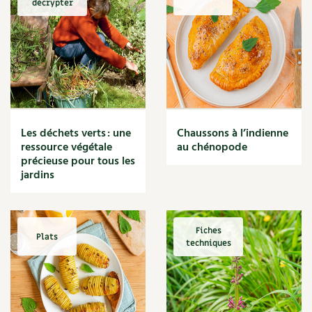
décrypter
Marmite
Massage
Matériaux
Maux
Méditerranéen
Menace
Mésange
Microflore
Les déchets verts : une
Chaussons à l’indienne
Migraine
ressource végétale
au chénopode
précieuse pour tous les
Mode de culture
jardins
Montagne
Mousse
Moutarde
Multiplication
Fiches
Plats
techniques
Mûre
Muret
Muscade
Musique