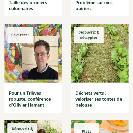
BD : La folle histoire des plantes
Taille des pruniers
Problème sur mes
Cuisine saine
colonnaires
poiriers
Décoration
Dessert
DIY
Eau
Découvrir &
En direct !
Énergie
décrypter
Enfants
Expérimentation
Fleur
Jardin bio
Légumes
Légumineuse
Macérat
Pour un Trièves
Déchets verts :
Maïs doux
robuste, conférence
valoriser ses tontes de
Maison saine
d’Olivier Hamant
pelouse
Mal de gorge
Maladie
Mare
Découvrir &
Marie Chioca
Plats