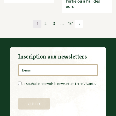
l’ortie ou à l’ail des
Orange
ours
Origan
Ornement
Outil
1
2
3
…
134
→
Outils
Paillage
Paille
Panais
Papier
Inscription aux newsletters
Parasite
Partenariat
Participatif
Patate douce
Pâte
Je souhaite recevoir la newsletter Terre Vivante.
Pâtisson
Patrimoine
Pêche
Pelouse
Pépinières