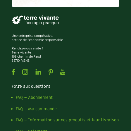
Permaculture
Persil
Pesticides
Petits pois
Piment
Une entreprise coopérative,
Pissenlit
actrice de l'économie responsable.
Pizza
Rendez-nous visite !
Terre vivante
Plantes
169 chemin de Raud
38710 MENS
Plantes d'extérieur
Plantes d'intérieur
Facebook
Instagram
Linkedin
Pinterest
Youtube
Plantes médicinales
Plantes sauvages
Foire aux questions
Plants
Plastique
FAQ – Abonnement
Plat
FAQ – Ma commande
Poireau
Pollinisation
FAQ – Information sur nos produits et leur livraison
Pollution