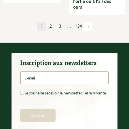
l’ortie ou à l’ail des
Orange
ours
Origan
Ornement
Outil
1
2
3
…
134
→
Outils
Paillage
Paille
Panais
Papier
Inscription aux newsletters
Parasite
Partenariat
Participatif
Patate douce
Pâte
Je souhaite recevoir la newsletter Terre Vivante.
Pâtisson
Patrimoine
Pêche
Pelouse
Pépinières