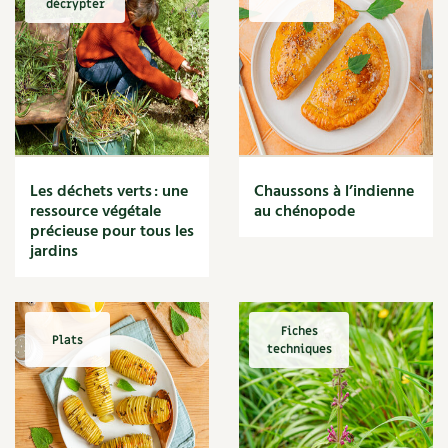
décrypter
Marmite
Massage
Matériaux
Maux
Méditerranéen
Menace
Mésange
Microflore
Les déchets verts : une
Chaussons à l’indienne
Migraine
ressource végétale
au chénopode
précieuse pour tous les
Mode de culture
jardins
Montagne
Mousse
Moutarde
Multiplication
Fiches
Plats
techniques
Mûre
Muret
Muscade
Musique