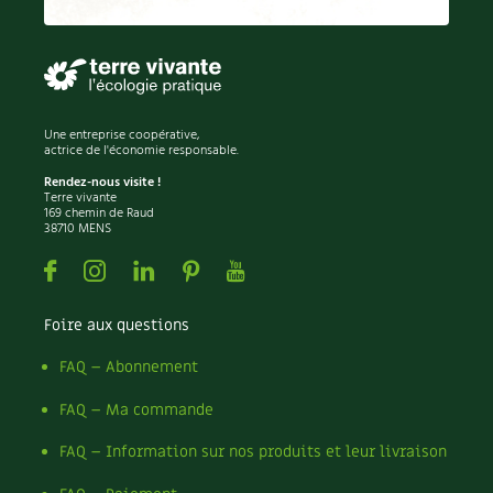
Permaculture
Persil
Pesticides
Petits pois
Piment
Une entreprise coopérative,
Pissenlit
actrice de l'économie responsable.
Pizza
Rendez-nous visite !
Terre vivante
Plantes
169 chemin de Raud
38710 MENS
Plantes d'extérieur
Plantes d'intérieur
Facebook
Instagram
Linkedin
Pinterest
Youtube
Plantes médicinales
Plantes sauvages
Foire aux questions
Plants
Plastique
FAQ – Abonnement
Plat
FAQ – Ma commande
Poireau
Pollinisation
FAQ – Information sur nos produits et leur livraison
Pollution