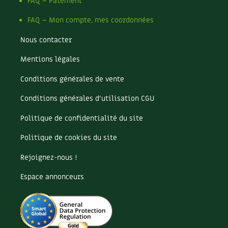
Pomme
FAQ – Paiement
Pomme de terre
FAQ – Mon compte, mes coordonnées
Potager
Potager en lasagnes
Nous contacter
Potimarron
Mentions légales
Poules
Prairie fleurie
Conditions générales de vente
Productif
Purin
Conditions générales d’utilisation CGU
Ravageur
Politique de confidentialité du site
Recette
Récup'
Politique de cookies du site
Recyclage
Rejoignez-nous !
Réparation
Reproduction
Espace annonceurs
Restauration
Rocaille
Ronce (ou mûre de jardin)
Roquette