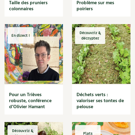
BD : La folle histoire des plantes
Taille des pruniers
Problème sur mes
Cuisine saine
colonnaires
poiriers
Décoration
Dessert
DIY
Eau
Découvrir &
En direct !
Énergie
décrypter
Enfants
Expérimentation
Fleur
Jardin bio
Légumes
Légumineuse
Macérat
Pour un Trièves
Déchets verts :
Maïs doux
robuste, conférence
valoriser ses tontes de
Maison saine
d’Olivier Hamant
pelouse
Mal de gorge
Maladie
Mare
Découvrir &
Marie Chioca
Plats