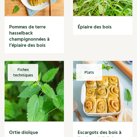
Narcisse
Nature
Nettoyage
Nettoyant
Pommes de terre
Épiaire des bois
Nichoir
hasselback
Noisette
champignonnées à
Noix
l’épiaire des bois
Noix de coco
Nourriture
Nuisibles
Fiches
Plats
Numérique
techniques
Nutriments
Observation
Œuf
Oignon
Oiseaux
Olivier
Optimisation
Ortie dioïque
Escargots des bois à
Optimiser l'espace