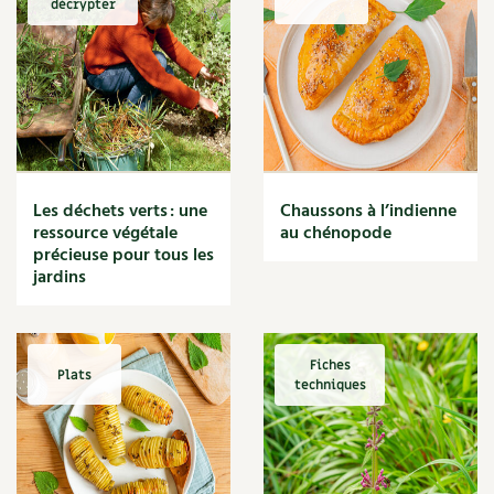
décrypter
Marmite
Massage
Matériaux
Maux
Méditerranéen
Menace
Mésange
Microflore
Les déchets verts : une
Chaussons à l’indienne
Migraine
ressource végétale
au chénopode
précieuse pour tous les
Mode de culture
jardins
Montagne
Mousse
Moutarde
Multiplication
Fiches
Plats
techniques
Mûre
Muret
Muscade
Musique