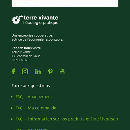
Permaculture
Persil
Pesticides
Petits pois
Piment
Une entreprise coopérative,
Pissenlit
actrice de l'économie responsable.
Pizza
Rendez-nous visite !
Terre vivante
Plantes
169 chemin de Raud
38710 MENS
Plantes d'extérieur
Plantes d'intérieur
Facebook
Instagram
Linkedin
Pinterest
Youtube
Plantes médicinales
Plantes sauvages
Foire aux questions
Plants
Plastique
FAQ – Abonnement
Plat
FAQ – Ma commande
Poireau
Pollinisation
FAQ – Information sur nos produits et leur livraison
Pollution