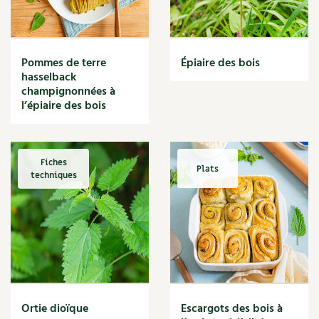
Narcisse
Nature
Nettoyage
Nettoyant
Pommes de terre
Épiaire des bois
Nichoir
hasselback
Noisette
champignonnées à
Noix
l’épiaire des bois
Noix de coco
Nourriture
Nuisibles
Fiches
Plats
Numérique
techniques
Nutriments
Observation
Œuf
Oignon
Oiseaux
Olivier
Optimisation
Ortie dioïque
Escargots des bois à
Optimiser l'espace