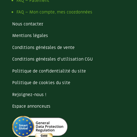
Pomme
FAQ – Paiement
Pomme de terre
FAQ – Mon compte, mes coordonnées
Potager
Potager en lasagnes
Nous contacter
Potimarron
Mentions légales
Poules
Prairie fleurie
Conditions générales de vente
Productif
Purin
Conditions générales d’utilisation CGU
Ravageur
Politique de confidentialité du site
Recette
Récup'
Politique de cookies du site
Recyclage
Rejoignez-nous !
Réparation
Reproduction
Espace annonceurs
Restauration
Rocaille
Ronce (ou mûre de jardin)
Roquette