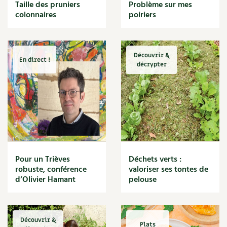
BD : La folle histoire des plantes
Taille des pruniers
Problème sur mes
Cuisine saine
colonnaires
poiriers
Décoration
Dessert
DIY
Eau
Découvrir &
En direct !
Énergie
décrypter
Enfants
Expérimentation
Fleur
Jardin bio
Légumes
Légumineuse
Macérat
Pour un Trièves
Déchets verts :
Maïs doux
robuste, conférence
valoriser ses tontes de
Maison saine
d’Olivier Hamant
pelouse
Mal de gorge
Maladie
Mare
Découvrir &
Marie Chioca
Plats