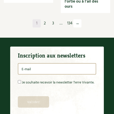
l’ortie ou à l’ail des
Orange
ours
Origan
Ornement
Outil
1
2
3
…
134
→
Outils
Paillage
Paille
Panais
Papier
Inscription aux newsletters
Parasite
Partenariat
Participatif
Patate douce
Pâte
Je souhaite recevoir la newsletter Terre Vivante.
Pâtisson
Patrimoine
Pêche
Pelouse
Pépinières