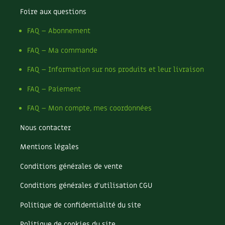
Foire aux questions
Recettes végétariennes et vegan
Trucs & astuces
FAQ – Abonnement
Habitat écologique
Expés
FAQ – Ma commande
Conception et gros oeuvre
Trocs & petites annonces
FAQ – Information sur nos produits et leur livraison
Matériaux écologiques
Appels à témoignage
FAQ – Paiement
FAQ – Mon compte, mes coordonnées
Énergie
Bonnes adresses
Nous contacter
Gestion de l’eau
Liste des pépiniéristes
Mentions légales
Entretien de la maison
Mieux consommer
Conditions générales de vente
Décoration et petit bricolage
Conditions générales d’utilisation CGU
Santé et bien-être
Politique de confidentialité du site
Politique de cookies du site