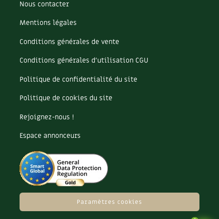
Nous contacter
Carnets de saison
Mentions légales
Compléments
Conditions générales de vente
Dossier
4 saisons
Conditions générales d’utilisation CGU
Politique de confidentialité du site
Actualités
Politique de cookies du site
Vidéos et podcasts
Rejoignez-nous !
Conseils vidéo des
4 saisons
Espace annonceurs
Secrets d’abonné
Tous au jardin ! avec Pascal
La vie secrète du jardin
Paramètres cookies