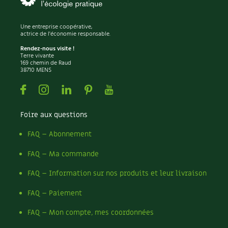
Les plantes et leurs vertus
Soins et cosmétiques au naturel
Une entreprise coopérative,
actrice de l'économie responsable.
Rendez-nous visite !
Société et alternatives
Terre vivante
169 chemin de Raud
38710 MENS
Vivre l’écologie
Facebook
Instagram
Linkedin
Pinterest
Youtube
Protéger la nature
Foire aux questions
Autonomie
FAQ – Abonnement
Enfants
FAQ – Ma commande
Actions pour la planète
FAQ – Information sur nos produits et leur livraison
FAQ – Paiement
Les 4 saisons
FAQ – Mon compte, mes coordonnées
Archives