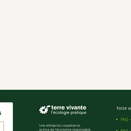
Foire a
s
FAQ 
Une entreprise coopérative,
actrice de l'économie responsable.
FAQ 