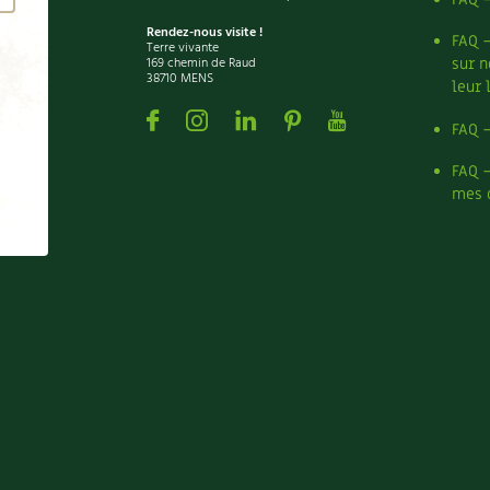
Rendez-nous visite !
FAQ 
Terre vivante
169 chemin de Raud
sur n
38710 MENS
leur 
Facebook
Instagram
Linkedin
Pinterest
Youtube
FAQ 
FAQ 
mes 