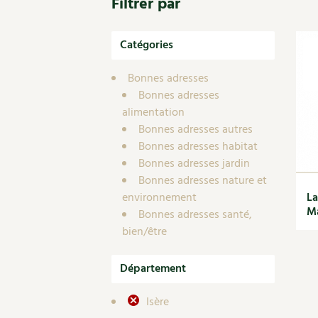
Filtrer par
Nouvelles sur le jardin et l’écologie
Biodiversité
Co
Jardiner en ville
Autonomie, bricolage
Ma
Ornement et aménagement du jardin
Catégories
Prenez-en de la graine !
Én
Bricolages au jardin
Ge
Outils et ustensiles du jardin
Bonnes adresses
Les chroniques de Marie
Bonnes adresses
En
Biodiversité
alimentation
Dé
Ravageurs et maladies au jardin
Bonnes adresses autres
Petit élevage
Bonnes adresses habitat
Bonnes adresses jardin
Bonnes adresses nature et
environnement
La
Ma
Bonnes adresses santé,
bien/être
Département
Isère