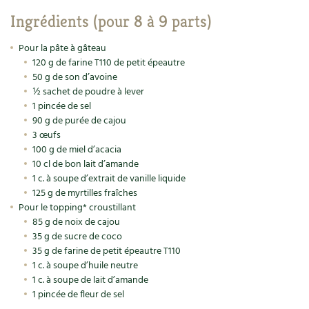
Accès
Bricolages au jardin
Les chroniques de Marie
Ingrédients (pour 8 à 9 parts)
Cuisine saine
Le magazine
Les 4 saisons
Séjourner en Trièves
Outils et ustensiles du jardin
Forums
Pour la pâte à gâteau
Manger bio
120 g de farine T110 de petit épeautre
Stages
Nous contacter
Biodiversité
Jardin bio
50 g de son d’avoine
½ sachet de poudre à lever
Cures, régimes
Cartes cadeau
Ravageurs et maladies au jardin
Habitat écologique
1 pincée de sel
90 g de purée de cajou
Dessert, Boulangerie
3 œufs
Petit élevage
Cuisine saine
100 g de miel d’acacia
Techniques, conservation, organisation
10 cl de bon lait d’amande
Cuisine saine
Soins naturels
1 c. à soupe d’extrait de vanille liquide
Agenda, calendrier
125 g de myrtilles fraîches
Alimentation et nutrition
Société et alternatives
Pour le topping* croustillant
85 g de noix de cajou
NOUVEAUTÉS
Recettes de printemps
Les 4 saisons
& vous
35 g de sucre de coco
35 g de farine de petit épeautre T110
Feuilleter le catalogue
Recettes par type de plat
1 c. à soupe d’huile neutre
Questions à la rédaction
1 c. à soupe de lait d’amande
1 pincée de fleur de sel
Recettes sans gluten
Entre abonné·es