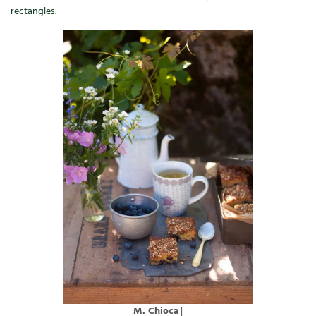
rectangles.
Carnets de saison
Compléments
Dossier
4 saisons
Actualités
Vidéos et podcasts
Conseils vidéo des
4 saisons
Secrets d’abonné
Tous au jardin ! avec Pascal
La vie secrète du jardin
M. Chioca
|