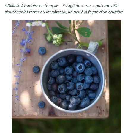
* Difficile à traduire en français… il s’agit du « truc » qui croustille
Recettes végétariennes et vegan
Trucs & astuces
ajouté sur les tartes ou les gâteaux, un peu à la façon d’un crumble.
Habitat écologique
Expés
Conception et gros oeuvre
Trocs & petites annonces
Matériaux écologiques
Appels à témoignage
Énergie
Bonnes adresses
Gestion de l’eau
Liste des pépiniéristes
Entretien de la maison
Mieux consommer
Décoration et petit bricolage
Santé et bien-être