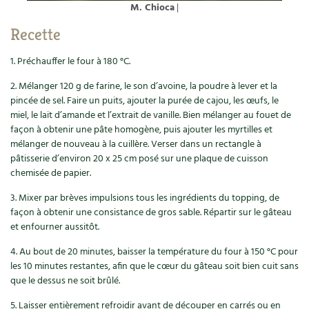
Les plantes et leurs vertus
M. Chioca
|
Recette
Soins et cosmétiques au naturel
1. Préchauffer le four à 180 °C.
Société et alternatives
2. Mélanger 120 g de farine, le son d’avoine, la poudre à lever et la
pincée de sel. Faire un puits, ajouter la purée de cajou, les œufs, le
Vivre l’écologie
miel, le lait d’amande et l’extrait de vanille. Bien mélanger au fouet de
façon à obtenir une pâte homogène, puis ajouter les myrtilles et
Protéger la nature
mélanger de nouveau à la cuillère. Verser dans un rectangle à
pâtisserie d’environ 20 x 25 cm posé sur une plaque de cuisson
Autonomie
chemisée de papier.
3. Mixer par brèves impulsions tous les ingrédients du topping, de
Enfants
façon à obtenir une consistance de gros sable. Répartir sur le gâteau
et enfourner aussitôt.
Actions pour la planète
4. Au bout de 20 minutes, baisser la température du four à 150 °C pour
Les 4 saisons
les 10 minutes restantes, afin que le cœur du gâteau soit bien cuit sans
que le dessus ne soit brûlé.
Archives
5. Laisser entièrement refroidir avant de découper en carrés ou en