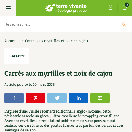
0
Livres
Accueil
Carrés aux myrtilles et noix de cajou
Permaculture, Jardin bio
Les 4 saisons
Desserts
Potager
S’abonner
Boutique
Carrés aux myrtilles et noix de cajou
Techniques de jardinage
Se réabonner
Graines, semences
Cartes cadeau
Article publié le
10 mars 2025
Coffret Le petit potageur
Verger, arbres
Offrir un abonnement
Potagères
Centre Terre vivante
TER
+
AJOUT
19,00
€
Petit élevage
Les numéros
Aromatiques
Inspirée d’une vieille recette traditionnelle anglo-saxonne, cette
Découvrir le Centre
Infos & conseils
pâtisserie associe un gâteau ultra-moelleux à un topping croustillant.
Avec des myrtilles, le résultat est sublime, mais vous pouvez aussi
Aménagement jardin
4 saisons
Florales
réaliser ces carrés avec des petites fraises très parfumées ou des mûres
Visiter en famille, entre amis
Jardin bio
Parole libre
sauvages de saison.