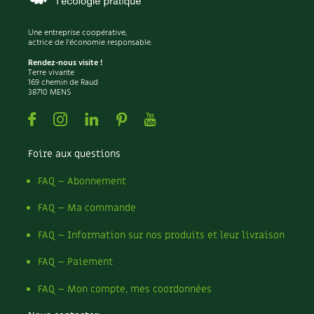
Recettes végétariennes et vegan
Trucs & astuces
Une entreprise coopérative,
actrice de l'économie responsable.
Habitat écologique
Expés
Rendez-nous visite !
Terre vivante
169 chemin de Raud
Conception et gros oeuvre
Trocs & petites annonces
38710 MENS
Facebook
Instagram
Linkedin
Pinterest
Youtube
Matériaux écologiques
Appels à témoignage
Énergie
Foire aux questions
Bonnes adresses
FAQ – Abonnement
Gestion de l’eau
Liste des pépiniéristes
FAQ – Ma commande
Entretien de la maison
Mieux consommer
FAQ – Information sur nos produits et leur livraison
Décoration et petit bricolage
FAQ – Paiement
Santé et bien-être
FAQ – Mon compte, mes coordonnées