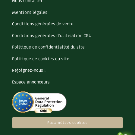
Nous contacter
Les plantes et leurs vertus
Mentions légales
Soins et cosmétiques au naturel
Conditions générales de vente
Société et alternatives
Conditions générales d’utilisation CGU
Vivre l’écologie
Politique de confidentialité du site
Protéger la nature
Politique de cookies du site
Rejoignez-nous !
Autonomie
Espace annonceurs
Enfants
Actions pour la planète
Les 4 saisons
Paramètres cookies
Archives
0