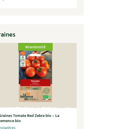
raines
Graines Tomate Red Zebra bio – La
semence bio
Potagères