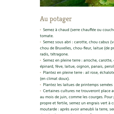
Au potager
Semez à chaud (serre chauffée ou couche 
tomate.
Semez sous abri : carotte, chou cabus (v
chou de Bruxelles, chou-fleur, laitue (de pr
radis, tétragone.
Semez en pleine terre : arroche, carotte, c
épinard, fève, laitue, oignon, panais, persil
Plantez en pleine terre : ail rose, échal
(en climat doux).
Plantez les laitues de printemps semées 
Certaines cultures ne trouveront place au
au mois de juin, comme les courges. Pour
propre et fertile, semez un engrais vert à
moutarde : après avoir ameubli la terre, se