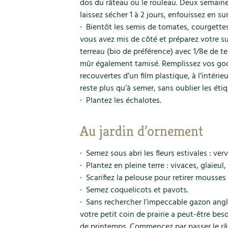
dos du râteau ou le rouleau. Deux semaine
laissez sécher 1 à 2 jours, enfouissez en su
Bientôt les semis de tomates, courgette
vous avez mis de côté et préparez votre s
terreau (bio de préférence) avec 1/8e de t
mûr également tamisé. Remplissez vos gode
recouvertes d’un film plastique, à l’intérieu
reste plus qu’à semer, sans oublier les étiq
Plantez les échalotes.
Au jardin d’ornement
Semez sous abri les fleurs estivales : ve
Plantez en pleine terre : vivaces, glaïeul, 
Scarifiez la pelouse pour retirer mousses
Semez coquelicots et pavots.
Sans rechercher l’impeccable gazon angla
votre petit coin de prairie a peut-être bes
de printemps. Commencez par passer le rât