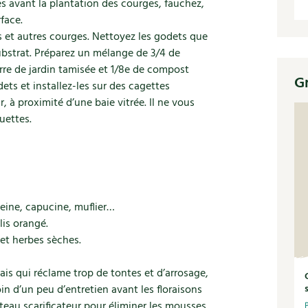
s avant la plantation des courges, fauchez,
rface.
s et autres courges. Nettoyez les godets que
ubstrat. Préparez un mélange de 3/4 de
erre de jardin tamisée et 1/8e de compost
G
ts et installez-les sur des cagettes
r, à proximité d’une baie vitrée. Il ne vous
uettes.
rveine, capucine, muflier…
lis orangé.
 et herbes sèches.
is qui réclame trop de tontes et d’arrosage,
oin d’un peu d’entretien avant les floraisons
eau scarificateur pour éliminer les mousses