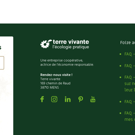
Foire a
s
FAQ 
Une entreprise coopérative,
actrice de l'économie responsable.
FAQ 
Rendez-nous visite !
FAQ 
Terre vivante
169 chemin de Raud
sur n
38710 MENS
leur 
Facebook
Instagram
Linkedin
Pinterest
Youtube
FAQ 
FAQ 
mes 