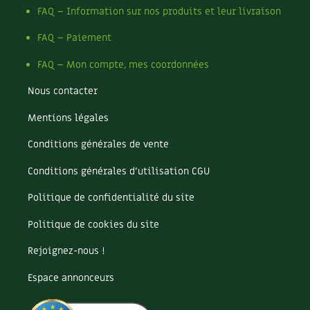
Les plantes et leurs vertus
FAQ – Information sur nos produits et leur livraison
Soins et cosmétiques au naturel
FAQ – Paiement
FAQ – Mon compte, mes coordonnées
Société et alternatives
Nous contacter
Vivre l’écologie
Mentions légales
Protéger la nature
Conditions générales de vente
Autonomie
Conditions générales d’utilisation CGU
Politique de confidentialité du site
Enfants
Politique de cookies du site
Actions pour la planète
Rejoignez-nous !
Les 4 saisons
Espace annonceurs
Archives