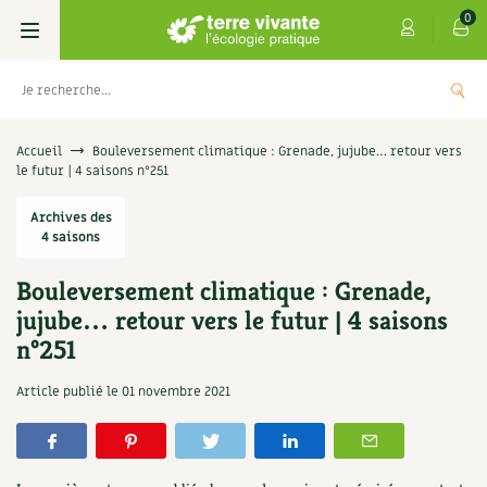
0
Livres
Accueil
Bouleversement climatique : Grenade, jujube… retour vers
le futur | 4 saisons n°251
Permaculture, Jardin bio
Les 4 saisons
Archives des
4 saisons
Potager
S’abonner
Boutique
Bouleversement climatique : Grenade,
Techniques de jardinage
Se réabonner
Graines, semences
Cartes cadeau
jujube… retour vers le futur | 4 saisons
s
Don pour soutenir Terre vivante
n°251
Verger, arbres
Offrir un abonnement
Potagères
Centre Terre vivante
+
AJOUTE
5,00
€
Article publié le
01 novembre 2021
TER
Petit élevage
Les numéros
Aromatiques
Découvrir le Centre
Infos & conseils
Aménagement jardin
4 saisons
Florales
Visiter en famille, entre amis
Jardin bio
Parole libre