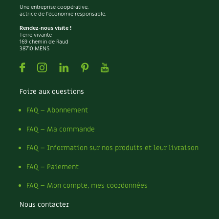
Une entreprise coopérative,
Carnets de saison
actrice de l'économie responsable.
Rendez-nous visite !
Terre vivante
Compléments
169 chemin de Raud
38710 MENS
Dossier
4 saisons
Facebook
Instagram
Linkedin
Pinterest
Youtube
Actualités
Foire aux questions
Vidéos et podcasts
FAQ – Abonnement
Conseils vidéo des
4 saisons
FAQ – Ma commande
FAQ – Information sur nos produits et leur livraison
Secrets d’abonné
FAQ – Paiement
Tous au jardin ! avec Pascal
FAQ – Mon compte, mes coordonnées
La vie secrète du jardin
Nous contacter