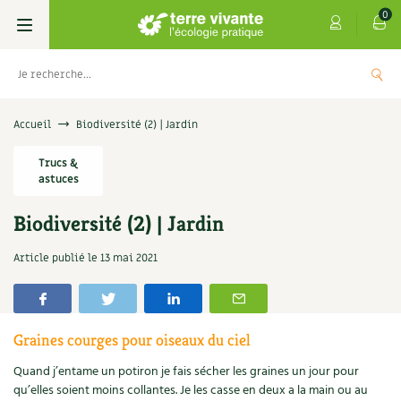
0
Livres
Accueil
Biodiversité (2) | Jardin
Permaculture, Jardin bio
Trucs &
Les 4 saisons
astuces
Potager
S’abonner
Boutique
Biodiversité (2) | Jardin
Techniques de jardinage
Se réabonner
Graines, semences
Cartes cadeau
Article publié le
13 mai 2021
Les antisèches de Terre vivante : Les
tisanes qui soignent
Verger, arbres
Offrir un abonnement
Potagères
Centre Terre vivante
+
AJOUTE
9,90
€
Petit élevage
Les numéros
Aromatiques
Graines courges pour oiseaux du ciel
Découvrir le Centre
Infos & conseils
Quand j’entame un potiron je fais sécher les graines un jour pour
Aménagement jardin
4 saisons
Florales
Visiter en famille, entre amis
Jardin bio
Parole libre
qu’elles soient moins collantes. Je les casse en deux a la main ou au