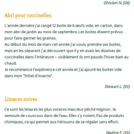
Accès
Bricolages au jardin
Ghislain N. (06)
Les chroniques de Marie
Cuisine saine
Le magazine
Les 4 saisons
Abri pour coccinelles.
Séjourner en Trièves
Outils et ustensiles du jardin
Forums
L’année dernière j’ai rangé 12 boite de 6 œufs vide, en carton, dans
Manger bio
Stages
Nous contacter
Biodiversité
Jardin bio
mon abri de jardin au mois de septembre. Les boites étaient prévus
pour faire germer les graines.
Cures, régimes
Cartes cadeau
Au début du mois de mars cet année j’ai voulu prendre ses boites,
Ravageurs et maladies au jardin
Habitat écologique
mais en les séparent j’ai découvert que il y en avais les dizaines de
Dessert, Boulangerie
coccinelles dans l’intérieure – visiblement ils ont passés l’hiver bien au
Petit élevage
Cuisine saine
chaud.
Techniques, conservation, organisation
Je recommence l’expérience cet année et j’ai ajouté les boites vide
Cuisine saine
Soins naturels
dans mon “hôtel d’insecte”.
Agenda, calendrier
Stewart L. (93)
Alimentation et nutrition
Société et alternatives
NOUVEAUTÉS
Limaces noires
Recettes de printemps
Les 4 saisons
& vous
Ce sont les limaces les plus voraces mais leur pêché mignon : la
Feuilleter le catalogue
Recettes par type de plat
semoule de couscous dans de l’eau. Elles s’y noient. Pas de produits
Questions à la rédaction
chimiques, ce qui permet aux hérissons de se régaler sans effort.
Recettes sans gluten
Entre abonné·es
Nadine F. (35)