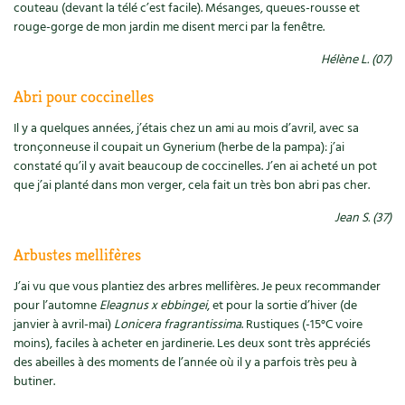
couteau (devant la télé c’est facile). Mésanges, queues-rousse et
Ornement
Hors-séries
Médicinales
rouge-gorge de mon jardin me disent merci par la fenêtre.
Programme 2026 du Centre Terre vivante
Calendrier des travaux du jardin
La tribune
Biodiversité
Hélène L. (07)
Archives
Originales
Avec les enfants
Carte climatique
Édito des
4 saisons
Abri pour coccinelles
Autonomie, bricolage
Soutenez Les 4 Saisons
Kits de jardinage
Venir en groupe
Calendrier lunaire
Manifeste pour la planète
Il y a quelques années, j’étais chez un ami au mois d’avril, avec sa
Santé, bien-être
tronçonneuse il coupait un Gynerium (herbe de la pampa): j’ai
Outils de jardin
Scolaires
Potager
Champs d’action – le podcast
constaté qu’il y avait beaucoup de coccinelles. J’en ai acheté un pot
que j’ai planté dans mon verger, cela fait un très bon abri pas cher.
Médecine douce
Accessoires de jardin
Séminaires, entreprises, associations, collectivités…
Verger
Table ronde jardinière
Jean S. (37)
Cosmétique bio, soins
Jeux
Les espaces de formation
Permaculture et syntropie
En direct !
Arbustes mellifères
Maison écologique
DVD
Dormir à Terre vivante
Cultiver sous serre
J’ai vu que vous plantiez des arbres mellifères. Je peux recommander
Débat d’experts
pour l’automne
Eleagnus x ebbingei
, et pour la sortie d’hiver (de
Enfants
Nos productions
janvier à avril-mai)
Lonicera fragrantissima
. Rustiques (-15°C voire
Infos pratiques
Jardiner en ville
Nouvelles sur le jardin et l’écologie
moins), faciles à acheter en jardinerie. Les deux sont très appréciés
DIY, autonomie
Agenda, calendrier
des abeilles à des moments de l’année où il y a parfois très peu à
Horaires, tarifs, restauration
Ornement et aménagement du jardin
Prenez-en de la graine !
butiner.
Société, engagement
Livres