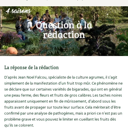
Ornement
Hors-séries
Médicinales
Programme 2026 du Centre Terre vivante
Calendrier des travaux du jardin
La tribune
Biodiversité
Archives
Originales
Avec les enfants
Carte climatique
Édito des
4 saisons
Autonomie, bricolage
Soutenez Les 4 Saisons
Kits de jardinage
Venir en groupe
Calendrier lunaire
Manifeste pour la planète
Santé, bien-être
Outils de jardin
Scolaires
Potager
Champs d’action – le podcast
Médecine douce
Accessoires de jardin
Séminaires, entreprises, associations, collectivités…
Verger
Table ronde jardinière
La réponse de la rédaction
Cosmétique bio, soins
Jeux
Les espaces de formation
Permaculture et syntropie
D’après Jean Noel Falcou, spécialiste de la culture agrumes, il s’agit
En direct !
simplement de la manifestation d’un fruit trop mûr. Ce phénomène ne
Maison écologique
DVD
Dormir à Terre vivante
se déclare que sur certaines variétés de bigarades, qui ont en général
Cultiver sous serre
Débat d’experts
une peau ferme, des fleurs et fruits de gros calibres. Les taches noires
Enfants
Nos productions
apparaissent uniquement en fin de mûrissement, d’abord sous les
Infos pratiques
Jardiner en ville
Nouvelles sur le jardin et l’écologie
fruits avant de propager sur toute leur surface. Cela mériterait d’être
DIY, autonomie
confirmé par une analyse de pathogènes, mais a priori ce n’est pas un
Agenda, calendrier
Horaires, tarifs, restauration
Ornement et aménagement du jardin
Prenez-en de la graine !
problème grave et vous pouvez le limiter en cueillant les fruits dès
qu’ils se colorent.
Société, engagement
Livres