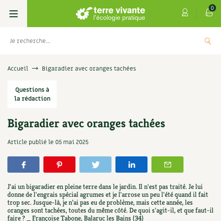
0
Livres
Accueil
Bigaradier avec oranges tachées
Permaculture, Jardin bio
Questions à
Les 4 saisons
la rédaction
Potager
S’abonner
Boutique
Bigaradier avec oranges tachées
Techniques de jardinage
Se réabonner
Graines, semences
Cartes cadeau
Article publié le
05 mai 2025
Les antisèches de Terre vivante : Les
tisanes qui soignent
Verger, arbres
Offrir un abonnement
Potagères
Centre Terre vivante
+
AJOUTER
9,90
€
Petit élevage
Les numéros
Aromatiques
J'ai un bigaradier en pleine terre dans le jardin. Il n'est pas traité. Je lui
Découvrir le Centre
Infos & conseils
donne de l'engrais spécial agrumes et je l'arrose un peu l'été quand il fait
trop sec. Jusque-là, je n’ai pas eu de problème, mais cette année, les
Aménagement jardin
4 saisons
Florales
oranges sont tachées, toutes du même côté. De quoi s'agit-il, et que faut-il
Visiter en famille, entre amis
Jardin bio
Parole libre
faire ? _ Françoise Tabone, Balaruc les Bains (34)