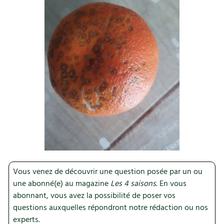
Recettes végétariennes et vegan
Trucs & astuces
Habitat écologique
Expés
Conception et gros oeuvre
Trocs & petites annonces
Matériaux écologiques
Appels à témoignage
Énergie
Bonnes adresses
Gestion de l’eau
Liste des pépiniéristes
Entretien de la maison
Mieux consommer
Vous venez de découvrir une question posée par un ou
Décoration et petit bricolage
une abonné(e) au magazine
Les 4 saisons
. En vous
abonnant, vous avez la possibilité de poser vos
Santé et bien-être
questions auxquelles répondront notre rédaction ou nos
experts.