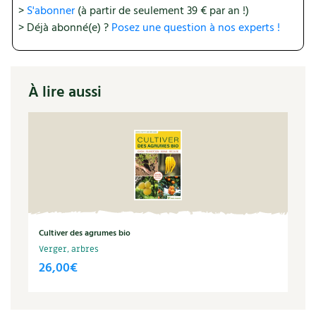
Les plantes et leurs vertus
>
S'abonner
(à partir de seulement 39 € par an !)
> Déjà abonné(e) ?
Posez une question à nos experts !
Soins et cosmétiques au naturel
Société et alternatives
À lire aussi
Vivre l’écologie
Protéger la nature
Autonomie
Enfants
Cultiver des agrumes bio
Actions pour la planète
Verger, arbres
26,00
€
Les 4 saisons
Archives