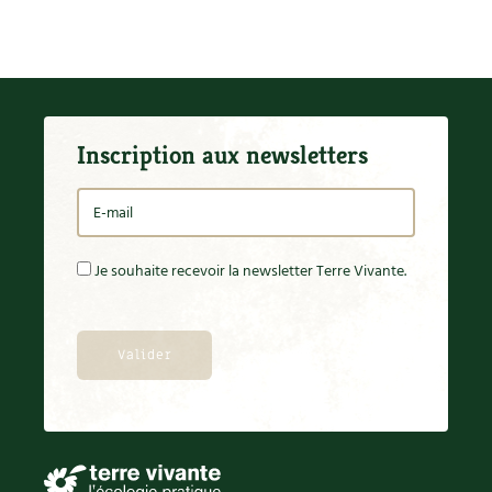
Carnets de saison
Compléments
Dossier
4 saisons
Inscription aux newsletters
Actualités
Vidéos et podcasts
Je souhaite recevoir la newsletter Terre Vivante.
Conseils vidéo des
4 saisons
Secrets d’abonné
Tous au jardin ! avec Pascal
La vie secrète du jardin