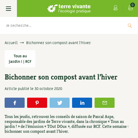
0
Livres
Accueil
Bichonner son compost avant l’hiver
Permaculture, Jardin bio
Tous au
Les 4 saisons
jardin ! | RCF
Potager
S’abonner
Boutique
Bichonner son compost avant l’hiver
Techniques de jardinage
Se réabonner
Graines, semences
Cartes cadeau
Article publié le
30 octobre 2020
e vivante : Les
Don pour soutenir Terr
Verger, arbres
Offrir un abonnement
Potagères
Centre Terre vivante
5,00
€
+
AJOUTER
Petit élevage
Les numéros
Aromatiques
Tous les jeudis, retrouvez les conseils de saison de Pascal Aspe,
Découvrir le Centre
Infos & conseils
responsable des jardins de Terre vivante, dans la chronique « Tous au
jardin ! » de l’émission « TOut DOux », diffusée sur RCF. Cette semaine :
Aménagement jardin
4 saisons
Florales
bichonner son compost avant l'hiver.
Visiter en famille, entre amis
Jardin bio
Parole libre