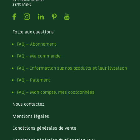
169 chemin de Raud
Les plantes et leurs vertus
38710 MENS
Facebook
Instagram
Linkedin
Pinterest
Youtube
Soins et cosmétiques au naturel
Société et alternatives
Foire aux questions
FAQ – Abonnement
Vivre l’écologie
FAQ – Ma commande
Protéger la nature
FAQ – Information sur nos produits et leur livraison
Autonomie
FAQ – Paiement
Enfants
FAQ – Mon compte, mes coordonnées
Actions pour la planète
Nous contacter
Mentions légales
Les 4 saisons
Conditions générales de vente
Archives