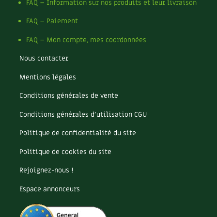
Les plantes et leurs vertus
FAQ – Information sur nos produits et leur livraison
FAQ – Paiement
Soins et cosmétiques au naturel
FAQ – Mon compte, mes coordonnées
Société et alternatives
Nous contacter
Vivre l’écologie
Mentions légales
Protéger la nature
Conditions générales de vente
Conditions générales d’utilisation CGU
Autonomie
Politique de confidentialité du site
Enfants
Politique de cookies du site
Actions pour la planète
Rejoignez-nous !
Les 4 saisons
Espace annonceurs
Archives