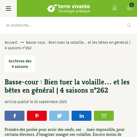
0
Livres
Accueil
Basse-cour : Bien tuer la volaille… et les bêtes en général |
4 saisons n°262
Permaculture, Jardin bio
Les 4 saisons
Archives des
4 saisons
Potager
S’abonner
Boutique
Basse-cour : Bien tuer la volaille… et les
Techniques de jardinage
Se réabonner
Graines, semences
Cartes cadeau
bêtes en général | 4 saisons n°262
Les antisèches de Terre vivante : Les
tisanes qui soignent
Verger, arbres
Offrir un abonnement
Potagères
Centre Terre vivante
Article publié le
01 septembre 2023
+
AJOUTE
9,90
€
Petit élevage
Les numéros
Aromatiques
Découvrir le Centre
Infos & conseils
Aménagement jardin
4 saisons
Prendre des poules pour avoir des oeufs, oui… mais impossible, pour
Florales
Visiter en famille, entre amis
Jardin bio
Parole libre
certains éleveurs, d’imaginer manger ses volailles. Encore moins de