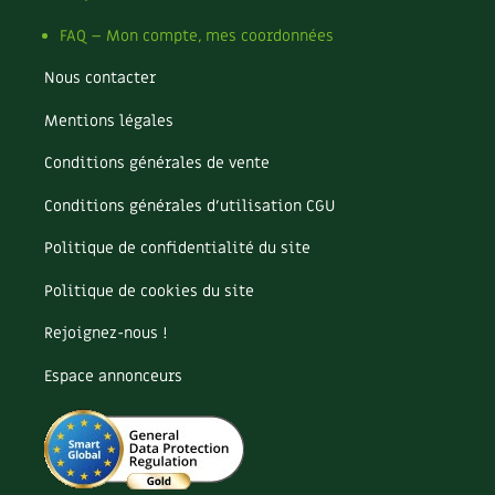
Les plantes et leurs vertus
FAQ – Mon compte, mes coordonnées
Soins et cosmétiques au naturel
Nous contacter
Société et alternatives
Mentions légales
Vivre l’écologie
Conditions générales de vente
Conditions générales d’utilisation CGU
Protéger la nature
Politique de confidentialité du site
Autonomie
Politique de cookies du site
Enfants
Rejoignez-nous !
Actions pour la planète
Espace annonceurs
Les 4 saisons
Archives