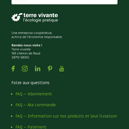
Recettes végétariennes et vegan
Trucs & astuces
Habitat écologique
Expés
Une entreprise coopérative,
Conception et gros oeuvre
Trocs & petites annonces
actrice de l'économie responsable.
Rendez-nous visite !
Matériaux écologiques
Terre vivante
Appels à témoignage
169 chemin de Raud
38710 MENS
Énergie
Bonnes adresses
Facebook
Instagram
Linkedin
Pinterest
Youtube
Gestion de l’eau
Liste des pépiniéristes
Foire aux questions
Entretien de la maison
Mieux consommer
FAQ – Abonnement
Décoration et petit bricolage
FAQ – Ma commande
FAQ – Information sur nos produits et leur livraison
Santé et bien-être
FAQ – Paiement