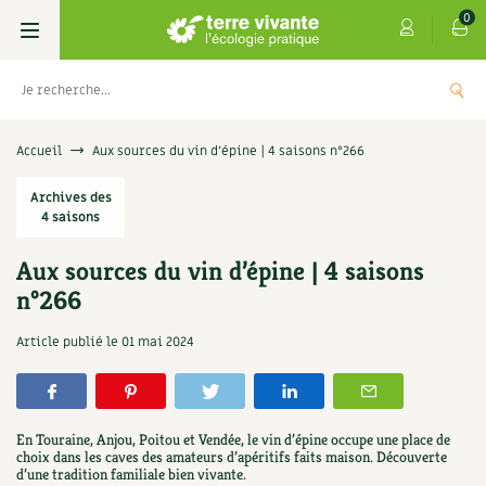
0
Livres
Accueil
Aux sources du vin d’épine | 4 saisons n°266
Permaculture, Jardin bio
Archives des
Les 4 saisons
4 saisons
Potager
S’abonner
Boutique
Aux sources du vin d’épine | 4 saisons
n°266
Techniques de jardinage
Se réabonner
Graines, semences
Cartes cadeau
Les antisèches de Terre vivante : Les
Article publié le
01 mai 2024
tisanes qui soignent
Verger, arbres
Offrir un abonnement
Potagères
Centre Terre vivante
+
AJOUTE
9,90
€
Petit élevage
Les numéros
Aromatiques
Découvrir le Centre
Infos & conseils
En Touraine, Anjou, Poitou et Vendée, le vin d’épine occupe une place de
Aménagement jardin
4 saisons
choix dans les caves des amateurs d’apéritifs faits maison. Découverte
Florales
Visiter en famille, entre amis
Jardin bio
Parole libre
d’une tradition familiale bien vivante.