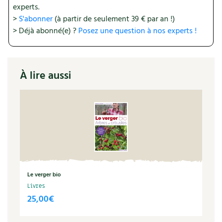
experts.
Recettes végétariennes et vegan
Trucs & astuces
>
S'abonner
(à partir de seulement 39 € par an !)
> Déjà abonné(e) ?
Posez une question à nos experts !
Habitat écologique
Expés
Conception et gros oeuvre
Trocs & petites annonces
À lire aussi
Matériaux écologiques
Appels à témoignage
Énergie
Bonnes adresses
Gestion de l’eau
Liste des pépiniéristes
Entretien de la maison
Mieux consommer
Le verger bio
Décoration et petit bricolage
Livres
25,00
€
Santé et bien-être