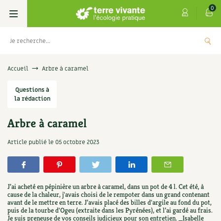
0
Livres
Accueil
Arbre à caramel
Permaculture, Jardin bio
Questions à
Les 4 saisons
la rédaction
Potager
S’abonner
Boutique
Arbre à caramel
Techniques de jardinage
Se réabonner
Graines, semences
Cartes cadeau
Article publié le
05 octobre 2023
Les antisèches de Terre vivante : Les
tisanes qui soignent
Verger, arbres
Offrir un abonnement
Potagères
Centre Terre vivante
+
AJOUTER
9,90
€
Petit élevage
Les numéros
Aromatiques
J’ai acheté en pépinière un arbre à caramel, dans un pot de 4 l. Cet été, à
Découvrir le Centre
Infos & conseils
cause de la chaleur, j'avais choisi de le rempoter dans un grand contenant
avant de le mettre en terre. J’avais placé des billes d'argile au fond du pot,
Aménagement jardin
4 saisons
Florales
puis de la tourbe d'Ogeu (extraite dans les Pyrénées), et l’ai gardé au frais.
Visiter en famille, entre amis
Jardin bio
Parole libre
Je suis preneuse de vos conseils judicieux pour son entretien. _Isabelle