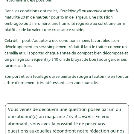
l’automne si c’est possible.
Accès
Bricolages au jardin
Les chroniques de Marie
Dans les conditions optimales,
Cercidiphyllum japonica
atteint à
Cuisine saine
Le magazine
Les 4 saisons
Séjourner en Trièves
Outils et ustensiles du jardin
maturité 20 m de hauteur pour 15 m de largeur. Une situation
Forums
ombragée ou à mi-ombre, une humidité régulière au sol et une terre
Manger bio
Stages
Nous contacter
plutôt acide lui valent une croissance rapide.
Biodiversité
Jardin bio
Cures, régimes
Cela dit, il peut s’adapter à des conditions moins favorables ; son
Cartes cadeau
Ravageurs et maladies au jardin
Habitat écologique
développement en sera simplement réduit. Il faut le traiter comme un
camélia et lui apporter chaque année du compost bien décomposé et
Dessert, Boulangerie
Petit élevage
un paillage conséquent (5 à 10 cm de broyat de bois) pour garder ses
Cuisine saine
racines au frais.
Techniques, conservation, organisation
Cuisine saine
Soins naturels
Son port et son feuillage qui se teinte de rouge à l’automne en font un
Agenda, calendrier
arbre d’ornement très intéressant… en zone humide.
Alimentation et nutrition
Société et alternatives
NOUVEAUTÉS
Recettes de printemps
Les 4 saisons
& vous
Vous venez de découvrir une question posée par un ou
Feuilleter le catalogue
Recettes par type de plat
Questions à la rédaction
une abonné(e) au magazine
Les 4 saisons
. En vous
abonnant, vous avez la possibilité de poser vos
Recettes sans gluten
Entre abonné·es
questions auxquelles répondront notre rédaction ou nos