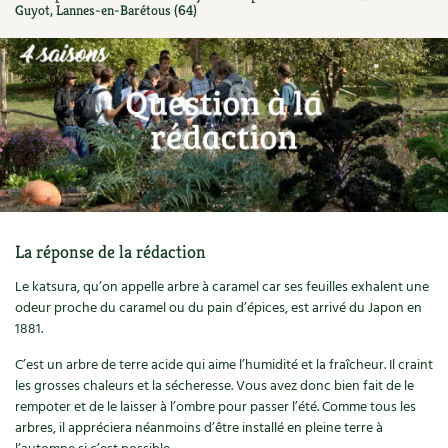
Guyot, Lannes-en-Barétous (64)
Ornement
Hors-séries
Médicinales
Programme 2026 du Centre Terre vivante
Calendrier des travaux du jardin
La tribune
Biodiversité
Archives
Originales
Avec les enfants
Carte climatique
Édito des
4 saisons
Autonomie, bricolage
Soutenez Les 4 Saisons
Kits de jardinage
Venir en groupe
Calendrier lunaire
Manifeste pour la planète
Santé, bien-être
Outils de jardin
Scolaires
Potager
Champs d’action – le podcast
Médecine douce
Accessoires de jardin
Séminaires, entreprises, associations, collectivités…
Verger
Table ronde jardinière
La réponse de la rédaction
Cosmétique bio, soins
Jeux
Les espaces de formation
Permaculture et syntropie
En direct !
Le katsura, qu’on appelle arbre à caramel car ses feuilles exhalent une
Maison écologique
DVD
odeur proche du caramel ou du pain d’épices, est arrivé du Japon en
Dormir à Terre vivante
Cultiver sous serre
Débat d’experts
1881.
Enfants
Nos productions
Infos pratiques
Jardiner en ville
C’est un arbre de terre acide qui aime l’humidité et la fraîcheur. Il craint
Nouvelles sur le jardin et l’écologie
les grosses chaleurs et la sécheresse. Vous avez donc bien fait de le
DIY, autonomie
Agenda, calendrier
Horaires, tarifs, restauration
rempoter et de le laisser à l’ombre pour passer l’été. Comme tous les
Ornement et aménagement du jardin
Prenez-en de la graine !
arbres, il appréciera néanmoins d’être installé en pleine terre à
Société, engagement
Livres