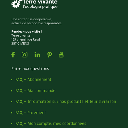
Carnets de saison
Une entreprise coopérative,
Compléments
actrice de l'économie responsable.
Rendez-nous visite !
Dossier
4 saisons
Terre vivante
169 chemin de Raud
38710 MENS
Actualités
Facebook
Instagram
Linkedin
Pinterest
Youtube
Vidéos et podcasts
Foire aux questions
Conseils vidéo des
4 saisons
FAQ – Abonnement
Secrets d’abonné
FAQ – Ma commande
Tous au jardin ! avec Pascal
FAQ – Information sur nos produits et leur livraison
FAQ – Paiement
La vie secrète du jardin
FAQ – Mon compte, mes coordonnées