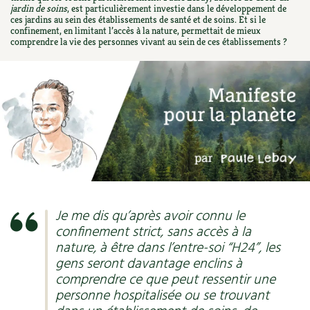
jardin de soins
, est particulièrement investie dans le développement de
Ornement
Hors-séries
Médicinales
ces jardins au sein des établissements de santé et de soins. Et si le
Programme 2026 du Centre Terre vivante
Calendrier des travaux du jardin
La tribune
confinement, en limitant l’accès à la nature, permettait de mieux
comprendre la vie des personnes vivant au sein de ces établissements ?
Biodiversité
Archives
Originales
Avec les enfants
Carte climatique
Édito des
4 saisons
Autonomie, bricolage
Soutenez Les 4 Saisons
Kits de jardinage
Venir en groupe
Calendrier lunaire
Manifeste pour la planète
Santé, bien-être
Outils de jardin
Scolaires
Potager
Champs d’action – le podcast
Médecine douce
Accessoires de jardin
Séminaires, entreprises, associations, collectivités…
Verger
Table ronde jardinière
Cosmétique bio, soins
Jeux
Les espaces de formation
Permaculture et syntropie
En direct !
Maison écologique
DVD
Je me dis qu’après avoir connu le
Dormir à Terre vivante
Cultiver sous serre
Débat d’experts
confinement strict, sans accès à la
Enfants
Nos productions
nature, à être dans l’entre-soi “H24”, les
Infos pratiques
Jardiner en ville
Nouvelles sur le jardin et l’écologie
gens seront davantage enclins à
DIY, autonomie
comprendre ce que peut ressentir une
Agenda, calendrier
Horaires, tarifs, restauration
Ornement et aménagement du jardin
Prenez-en de la graine !
personne hospitalisée ou se trouvant
Société, engagement
Livres