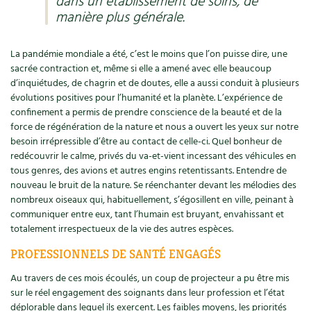
dans un établissement de soins, de
Accès
Bricolages au jardin
Les chroniques de Marie
manière plus générale.
Cuisine saine
Le magazine
Les 4 saisons
Séjourner en Trièves
Outils et ustensiles du jardin
Forums
La pandémie mondiale a été, c’est le moins que l’on puisse dire, une
Manger bio
Stages
sacrée contraction et, même si elle a amené avec elle beaucoup
Nous contacter
Biodiversité
Jardin bio
d’inquiétudes, de chagrin et de doutes, elle a aussi conduit à plusieurs
Cures, régimes
Cartes cadeau
évolutions positives pour l’humanité et la planète. L’expérience de
Ravageurs et maladies au jardin
Habitat écologique
confinement a permis de prendre conscience de la beauté et de la
Dessert, Boulangerie
force de régénération de la nature et nous a ouvert les yeux sur notre
Petit élevage
Cuisine saine
besoin irrépressible d’être au contact de celle-ci. Quel bonheur de
redécouvrir le calme, privés du va-et-vient incessant des véhicules en
Techniques, conservation, organisation
Cuisine saine
tous genres, des avions et autres engins retentissants. Entendre de
Soins naturels
nouveau le bruit de la nature. Se réenchanter devant les mélodies des
Agenda, calendrier
nombreux oiseaux qui, habituellement, s’égosillent en ville, peinant à
Alimentation et nutrition
Société et alternatives
communiquer entre eux, tant l’humain est bruyant, envahissant et
NOUVEAUTÉS
totalement irrespectueux de la vie des autres espèces.
Recettes de printemps
Les 4 saisons
& vous
PROFESSIONNELS DE SANTÉ ENGAGÉS
Feuilleter le catalogue
Recettes par type de plat
Questions à la rédaction
Au travers de ces mois écoulés, un coup de projecteur a pu être mis
sur le réel engagement des soignants dans leur profession et l’état
Recettes sans gluten
Entre abonné·es
déplorable dans lequel ils exercent. Les faibles moyens, les priorités