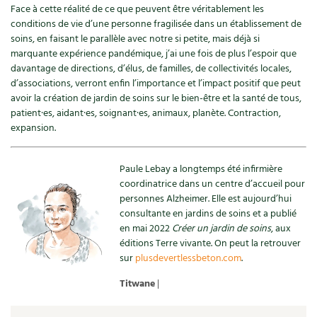
Face à cette réalité de ce que peuvent être véritablement les
Carnets de saison
conditions de vie d’une personne fragilisée dans un établissement de
soins, en faisant le parallèle avec notre si petite, mais déjà si
Compléments
marquante expérience pandémique, j’ai une fois de plus l’espoir que
davantage de directions, d’élus, de familles, de collectivités locales,
d’associations, verront enfin l’importance et l’impact positif que peut
Dossier
4 saisons
avoir la création de jardin de soins sur le bien-être et la santé de tous,
patient·es, aidant·es, soignant·es, animaux, planète. Contraction,
Actualités
expansion.
Vidéos et podcasts
Paule Lebay a longtemps été infirmière
coordinatrice dans un centre d’accueil pour
Conseils vidéo des
4 saisons
personnes Alzheimer. Elle est aujourd’hui
consultante en jardins de soins et a publié
Secrets d’abonné
en mai 2022
Créer un jardin de soins
, aux
éditions Terre vivante. On peut la retrouver
Tous au jardin ! avec Pascal
sur
plusdevertlessbeton.com
.
Titwane
|
La vie secrète du jardin