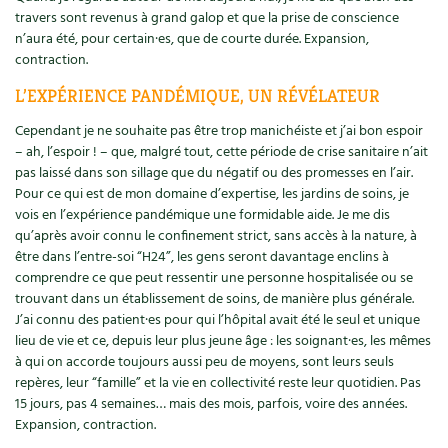
Les plantes et leurs vertus
travers sont revenus à grand galop et que la prise de conscience
n’aura été, pour certain·es, que de courte durée. Expansion,
Soins et cosmétiques au naturel
contraction.
L’EXPÉRIENCE PANDÉMIQUE, UN RÉVÉLATEUR
Société et alternatives
Cependant je ne souhaite pas être trop manichéiste et j’ai bon espoir
Vivre l’écologie
– ah, l’espoir ! – que, malgré tout, cette période de crise sanitaire n’ait
pas laissé dans son sillage que du négatif ou des promesses en l’air.
Protéger la nature
Pour ce qui est de mon domaine d’expertise, les jardins de soins, je
vois en l’expérience pandémique une formidable aide. Je me dis
qu’après avoir connu le confinement strict, sans accès à la nature, à
Autonomie
être dans l’entre-soi “H24”, les gens seront davantage enclins à
comprendre ce que peut ressentir une personne hospitalisée ou se
Enfants
trouvant dans un établissement de soins, de manière plus générale.
J’ai connu des patient·es pour qui l’hôpital avait été le seul et unique
Actions pour la planète
lieu de vie et ce, depuis leur plus jeune âge : les soignant·es, les mêmes
à qui on accorde toujours aussi peu de moyens, sont leurs seuls
Les 4 saisons
repères, leur “famille” et la vie en collectivité reste leur quotidien. Pas
15 jours, pas 4 semaines… mais des mois, parfois, voire des années.
Expansion, contraction.
Archives