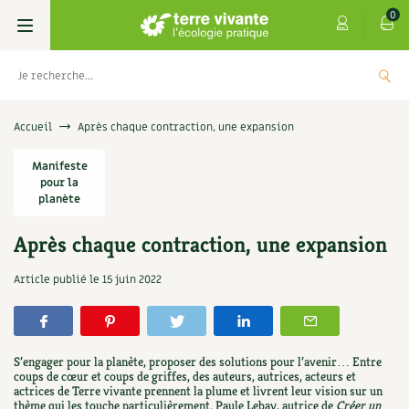
0
Livres
Accueil
Après chaque contraction, une expansion
Permaculture, Jardin bio
Manifeste
Les 4 saisons
pour la
planète
Potager
S’abonner
Boutique
Après chaque contraction, une expansion
Techniques de jardinage
Se réabonner
Graines, semences
Cartes cadeau
Les antisèches de Terre vivante : Les
Article publié le
15 juin 2022
tisanes qui soignent
Verger, arbres
Offrir un abonnement
Potagères
Centre Terre vivante
+
AJOUTER
9,90
€
Petit élevage
Les numéros
Aromatiques
Découvrir le Centre
Infos & conseils
S’engager pour la planète, proposer des solutions pour l’avenir… Entre
coups de cœur et coups de griffes, des auteurs, autrices, acteurs et
Aménagement jardin
4 saisons
Florales
actrices de Terre vivante prennent la plume et livrent leur vision sur un
Visiter en famille, entre amis
Jardin bio
Parole libre
thème qui les touche particulièrement. Paule Lebay, autrice de
Créer un