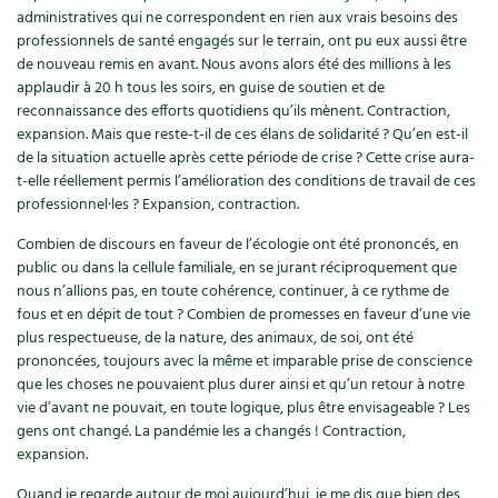
administratives qui ne correspondent en rien aux vrais besoins des
Recettes végétariennes et vegan
Trucs & astuces
professionnels de santé engagés sur le terrain, ont pu eux aussi être
de nouveau remis en avant. Nous avons alors été des millions à les
Habitat écologique
applaudir à 20 h tous les soirs, en guise de soutien et de
Expés
reconnaissance des efforts quotidiens qu’ils mènent. Contraction,
expansion. Mais que reste-t-il de ces élans de solidarité ? Qu’en est-il
Conception et gros oeuvre
Trocs & petites annonces
de la situation actuelle après cette période de crise ? Cette crise aura-
t-elle réellement permis l’amélioration des conditions de travail de ces
Matériaux écologiques
Appels à témoignage
professionnel·les ? Expansion, contraction.
Énergie
Combien de discours en faveur de l’écologie ont été prononcés, en
Bonnes adresses
public ou dans la cellule familiale, en se jurant réciproquement que
nous n’allions pas, en toute cohérence, continuer, à ce rythme de
Gestion de l’eau
Liste des pépiniéristes
fous et en dépit de tout ? Combien de promesses en faveur d’une vie
plus respectueuse, de la nature, des animaux, de soi, ont été
Entretien de la maison
Mieux consommer
prononcées, toujours avec la même et imparable prise de conscience
que les choses ne pouvaient plus durer ainsi et qu’un retour à notre
Décoration et petit bricolage
vie d’avant ne pouvait, en toute logique, plus être envisageable ? Les
gens ont changé. La pandémie les a changés ! Contraction,
Santé et bien-être
expansion.
Quand je regarde autour de moi aujourd’hui, je me dis que bien des