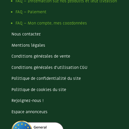
FAQ – Information sur nos produits et leur livraison
Les plantes et leurs vertus
FAQ – Paiement
Soins et cosmétiques au naturel
FAQ – Mon compte, mes coordonnées
Société et alternatives
Nous contacter
Vivre l’écologie
Mentions légales
Protéger la nature
Conditions générales de vente
Conditions générales d’utilisation CGU
Autonomie
Politique de confidentialité du site
Enfants
Politique de cookies du site
Actions pour la planète
Rejoignez-nous !
Les 4 saisons
Espace annonceurs
Archives