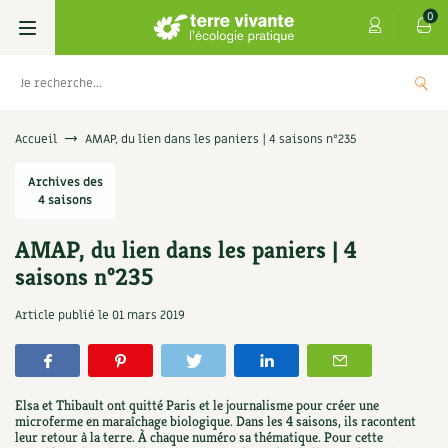
0
Livres
Accueil
AMAP, du lien dans les paniers | 4 saisons n°235
Permaculture, Jardin bio
Archives des
Les 4 saisons
4 saisons
Potager
S’abonner
Boutique
AMAP, du lien dans les paniers | 4
saisons n°235
Techniques de jardinage
Se réabonner
Graines, semences
Cartes cadeau
Les antisèches de Terre vivante : Les
Article publié le
01 mars 2019
tisanes qui soignent
Verger, arbres
Offrir un abonnement
Potagères
Centre Terre vivante
+
AJOUTER
9,90
€
Petit élevage
Les numéros
Aromatiques
Découvrir le Centre
Infos & conseils
Elsa et Thibault ont quitté Paris et le journalisme pour créer une
Aménagement jardin
4 saisons
microferme en maraîchage biologique. Dans les 4 saisons, ils racontent
Florales
Visiter en famille, entre amis
Jardin bio
Parole libre
leur retour à la terre. À chaque numéro sa thématique. Pour cette