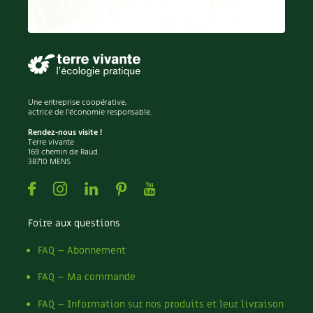
Recettes végétariennes et vegan
Trucs & astuces
Habitat écologique
Expés
Conception et gros oeuvre
Trocs & petites annonces
Une entreprise coopérative,
actrice de l'économie responsable.
Matériaux écologiques
Appels à témoignage
Rendez-nous visite !
Terre vivante
Énergie
169 chemin de Raud
Bonnes adresses
38710 MENS
Gestion de l’eau
Facebook
Instagram
Linkedin
Pinterest
Youtube
Liste des pépiniéristes
Entretien de la maison
Mieux consommer
Foire aux questions
Décoration et petit bricolage
FAQ – Abonnement
FAQ – Ma commande
Santé et bien-être
FAQ – Information sur nos produits et leur livraison