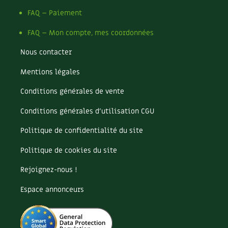
Les plantes et leurs vertus
FAQ – Paiement
Soins et cosmétiques au naturel
FAQ – Mon compte, mes coordonnées
Société et alternatives
Nous contacter
Mentions légales
Vivre l’écologie
Conditions générales de vente
Protéger la nature
Conditions générales d’utilisation CGU
Autonomie
Politique de confidentialité du site
Enfants
Politique de cookies du site
Actions pour la planète
Rejoignez-nous !
Espace annonceurs
Les 4 saisons
Archives