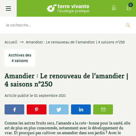
0
Livres
Accueil
Amandier : Le renouveau de l’amandier | 4 saisons n°250
Permaculture, Jardin bio
Archives des
Les 4 saisons
4 saisons
Potager
S’abonner
Boutique
Amandier : Le renouveau de l’amandier |
4 saisons n°250
Techniques de jardinage
Se réabonner
Graines, semences
Cartes cadeau
 de Terre vivante : Les
Don pour souten
Article publié le
01 septembre 2021
ignent
Verger, arbres
Offrir un abonnement
Potagères
Centre Terre vivante
5,00
€
+
AJOUTER
Petit élevage
Les numéros
Aromatiques
Découvrir le Centre
Infos & conseils
Comme les autres fruits secs, l’amande a la cote : bonne pour la santé, elle
Aménagement jardin
4 saisons
est de plus en plus consommée, notamment avec le développement du
Florales
Visiter en famille, entre amis
Jardin bio
Parole libre
vrac. Et pourquoi pas cultiver un amandier dans son jardin ? Avec le