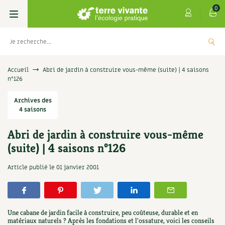
0
Livres
Accueil
Abri de jardin à construire vous-même (suite) | 4 saisons
n°126
Permaculture, Jardin bio
Les 4 saisons
Archives des
4 saisons
Potager
S’abonner
Boutique
Abri de jardin à construire vous-même
Techniques de jardinage
Se réabonner
Graines, semences
Cartes cadeau
(suite) | 4 saisons n°126
Les antisèches de Terre vivante : Les
tisanes qui soignent
Verger, arbres
Offrir un abonnement
Potagères
Centre Terre vivante
Article publié le
01 janvier 2001
+
AJOUTE
9,90
€
Petit élevage
Les numéros
Aromatiques
Découvrir le Centre
Infos & conseils
Aménagement jardin
4 saisons
Une cabane de jardin facile à construire, peu coûteuse, durable et en
Florales
Visiter en famille, entre amis
Jardin bio
Parole libre
matériaux naturels ? Après les fondations et l'ossature, voici les conseils