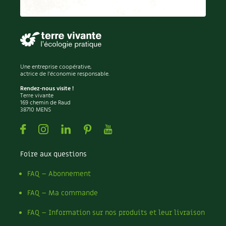
Recettes végétariennes et vegan
Trucs & astuces
Habitat écologique
Expés
Conception et gros oeuvre
Trocs & petites annonces
Une entreprise coopérative,
actrice de l'économie responsable.
Matériaux écologiques
Appels à témoignage
Rendez-nous visite !
Terre vivante
169 chemin de Raud
Énergie
38710 MENS
Bonnes adresses
Facebook
Instagram
Linkedin
Pinterest
Youtube
Gestion de l’eau
Liste des pépiniéristes
Foire aux questions
Entretien de la maison
Mieux consommer
FAQ – Abonnement
Décoration et petit bricolage
FAQ – Ma commande
Santé et bien-être
FAQ – Information sur nos produits et leur livraison