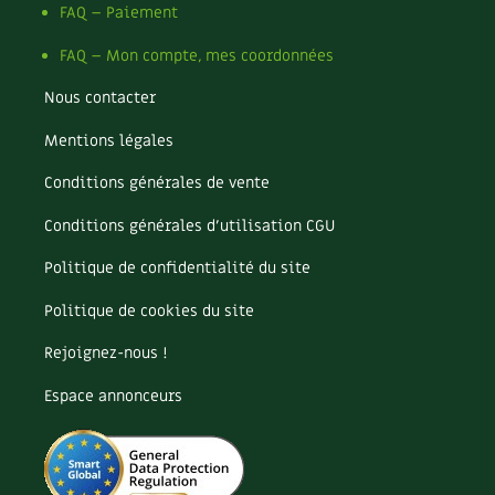
Les plantes et leurs vertus
FAQ – Paiement
FAQ – Mon compte, mes coordonnées
Soins et cosmétiques au naturel
Nous contacter
Société et alternatives
Mentions légales
Vivre l’écologie
Conditions générales de vente
Protéger la nature
Conditions générales d’utilisation CGU
Autonomie
Politique de confidentialité du site
Politique de cookies du site
Enfants
Rejoignez-nous !
Actions pour la planète
Espace annonceurs
Les 4 saisons
Archives