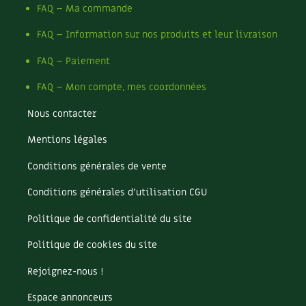
FAQ – Ma commande
Recettes végétariennes et vegan
Trucs & astuces
FAQ – Information sur nos produits et leur livraison
Habitat écologique
Expés
FAQ – Paiement
Conception et gros oeuvre
Trocs & petites annonces
FAQ – Mon compte, mes coordonnées
Nous contacter
Matériaux écologiques
Appels à témoignage
Mentions légales
Énergie
Bonnes adresses
Conditions générales de vente
Gestion de l’eau
Liste des pépiniéristes
Conditions générales d’utilisation CGU
Entretien de la maison
Mieux consommer
Politique de confidentialité du site
Décoration et petit bricolage
Politique de cookies du site
Rejoignez-nous !
Santé et bien-être
Espace annonceurs