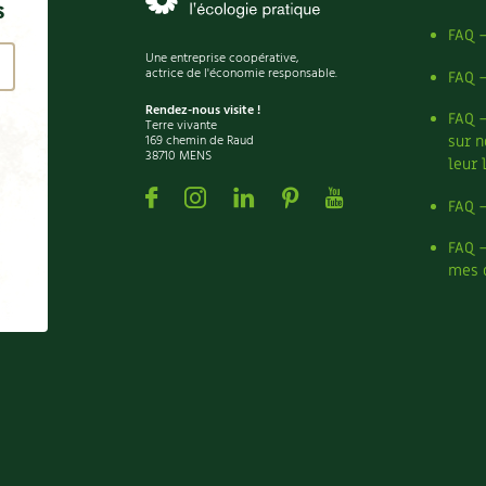
s
FAQ 
Une entreprise coopérative,
actrice de l'économie responsable.
FAQ 
Rendez-nous visite !
FAQ 
Terre vivante
169 chemin de Raud
sur n
38710 MENS
leur 
Facebook
Instagram
Linkedin
Pinterest
Youtube
FAQ 
FAQ 
mes 