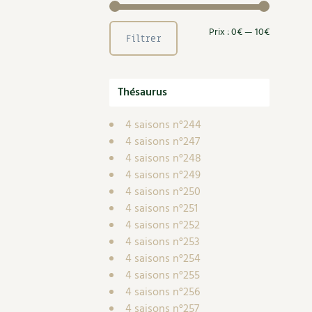
Nouvelles sur le jardin et l’écologie
Biodiversité
Co
Jardiner en ville
Autonomie, bricolage
Ma
Ornement et aménagement du jardin
Prix
Prix
Prix :
0€
—
10€
Filtrer
Prenez-en de la graine !
Én
Bricolages au jardin
min
max
Ge
Outils et ustensiles du jardin
Les chroniques de Marie
Thésaurus
En
Biodiversité
Dé
Ravageurs et maladies au jardin
4 saisons n°244
4 saisons n°247
Petit élevage
4 saisons n°248
4 saisons n°249
4 saisons n°250
4 saisons n°251
4 saisons n°252
4 saisons n°253
4 saisons n°254
4 saisons n°255
4 saisons n°256
4 saisons n°257