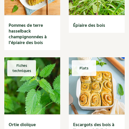
Narcisse
Nature
Nettoyage
Nettoyant
Pommes de terre
Épiaire des bois
Nichoir
hasselback
Noisette
champignonnées à
Noix
l’épiaire des bois
Noix de coco
Nourriture
Nuisibles
Fiches
Plats
Numérique
techniques
Nutriments
Observation
Œuf
Oignon
Oiseaux
Olivier
Optimisation
Ortie dioïque
Escargots des bois à
Optimiser l'espace