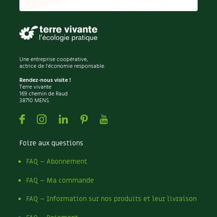
Permaculture
Persil
Pesticides
Petits pois
Piment
Une entreprise coopérative,
Pissenlit
actrice de l'économie responsable.
Pizza
Rendez-nous visite !
Terre vivante
Plantes
169 chemin de Raud
38710 MENS
Plantes d'extérieur
Plantes d'intérieur
Facebook
Instagram
Linkedin
Pinterest
Youtube
Plantes médicinales
Plantes sauvages
Foire aux questions
Plants
Plastique
FAQ – Abonnement
Plat
FAQ – Ma commande
Poireau
Pollinisation
FAQ – Information sur nos produits et leur livraison
Pollution