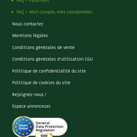
Pomme
FAQ – Paiement
Pomme de terre
FAQ – Mon compte, mes coordonnées
Potager
Potager en lasagnes
Nous contacter
Potimarron
Mentions légales
Poules
Prairie fleurie
Conditions générales de vente
Productif
Purin
Conditions générales d’utilisation CGU
Ravageur
Politique de confidentialité du site
Recette
Récup'
Politique de cookies du site
Recyclage
Rejoignez-nous !
Réparation
Reproduction
Espace annonceurs
Restauration
Rocaille
Ronce (ou mûre de jardin)
Roquette