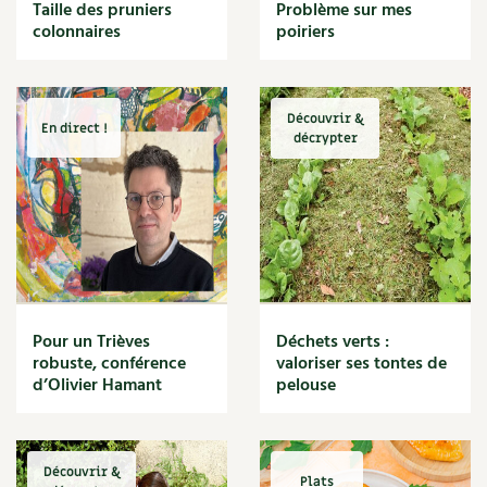
BD : La folle histoire des plantes
Taille des pruniers
Problème sur mes
Cuisine saine
colonnaires
poiriers
Décoration
Dessert
DIY
Eau
Découvrir &
En direct !
Énergie
décrypter
Enfants
Expérimentation
Fleur
Jardin bio
Légumes
Légumineuse
Macérat
Pour un Trièves
Déchets verts :
Maïs doux
robuste, conférence
valoriser ses tontes de
Maison saine
d’Olivier Hamant
pelouse
Mal de gorge
Maladie
Mare
Découvrir &
Marie Chioca
Plats