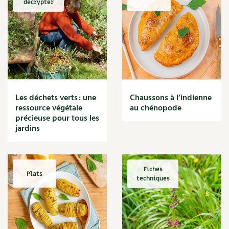
décrypter
Marmite
Massage
Matériaux
Maux
Méditerranéen
Menace
Mésange
Microflore
Les déchets verts : une
Chaussons à l’indienne
Migraine
ressource végétale
au chénopode
précieuse pour tous les
Mode de culture
jardins
Montagne
Mousse
Moutarde
Multiplication
Fiches
Plats
techniques
Mûre
Muret
Muscade
Musique