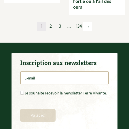
l’ortie ou à l’ail des
Orange
ours
Origan
Ornement
Outil
1
2
3
…
134
→
Outils
Paillage
Paille
Panais
Papier
Inscription aux newsletters
Parasite
Partenariat
Participatif
Patate douce
Pâte
Je souhaite recevoir la newsletter Terre Vivante.
Pâtisson
Patrimoine
Pêche
Pelouse
Pépinières