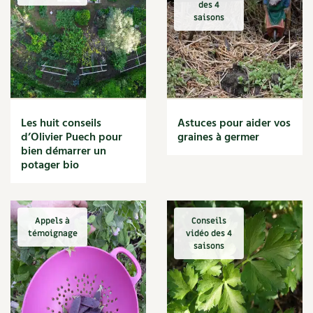
Les sons des poules
des 4
Secrets d'abonné
Carnets de saison
saisons
Astuces de jardinier
Autonomie et permaculture avec David
Compléments
L'autonomie au jardin en 12 leçons
Tous au jardin ! | RCF
Dossier
4 saisons
Actualités
Les huit conseils
Astuces pour aider vos
d’Olivier Puech pour
graines à germer
bien démarrer un
Vidéos et podcasts
potager bio
Conseils vidéo des
4 saisons
Secrets d’abonné
Appels à
Conseils
témoignage
vidéo des 4
saisons
Tous au jardin ! avec Pascal
La vie secrète du jardin