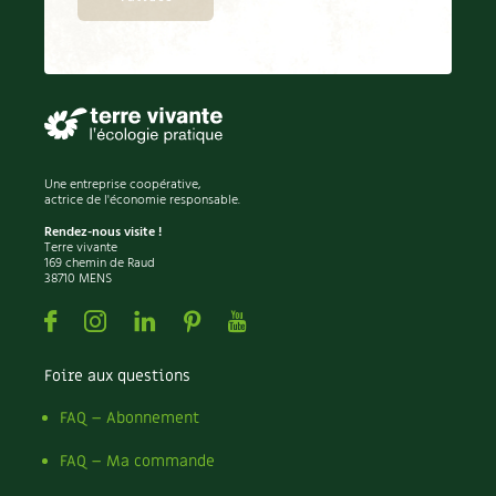
Une entreprise coopérative,
actrice de l'économie responsable.
Rendez-nous visite !
Terre vivante
169 chemin de Raud
38710 MENS
Facebook
Instagram
Linkedin
Pinterest
Youtube
Foire aux questions
FAQ – Abonnement
FAQ – Ma commande