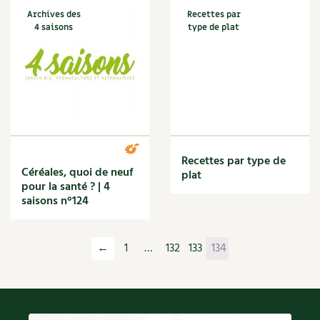
BD : La folle histoire des plantes
Cuisine saine
Archives des
Recettes par
Décoration
4 saisons
type de plat
Dessert
DIY
Eau
Énergie
Enfants
Expérimentation
Fleur
Recettes par type de
Jardin bio
Céréales, quoi de neuf
plat
Légumes
pour la santé ? | 4
Légumineuse
saisons n°124
Macérat
Maïs doux
Maison saine
←
1
…
132
133
134
Mal de gorge
Maladie
Mare
Marie Chioca