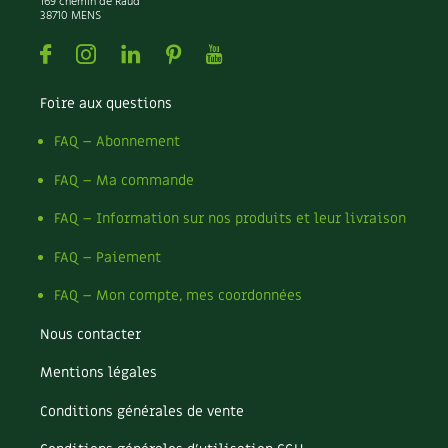
Narcisse
169 chemin de Raud
38710 MENS
Nature
Nettoyage
Facebook
Instagram
Linkedin
Pinterest
Youtube
Nettoyant
Nichoir
Foire aux questions
Noisette
FAQ – Abonnement
Noix
Noix de coco
FAQ – Ma commande
Nourriture
Nuisibles
FAQ – Information sur nos produits et leur livraison
Numérique
FAQ – Paiement
Nutriments
Observation
FAQ – Mon compte, mes coordonnées
Œuf
Nous contacter
Oignon
Oiseaux
Mentions légales
Olivier
Optimisation
Conditions générales de vente
Optimiser l'espace