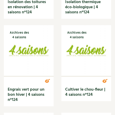
Amandine Geers
Les sons des poules
Isolation des toitures
Isolation thermique
Aménagement jardin
Secrets d'abonné
en rénovation | 4
éco-biologique | 4
Carnets de saison
saisons n°124
saisons n°124
Apéritif
Astuces de jardinier
Arbre
Autonomie et permaculture avec David
Compléments
Aromathérapie
L'autonomie au jardin en 12 leçons
Autonomie
Tous au jardin ! | RCF
Dossier
4 saisons
Archives des
Archives des
Bases
4 saisons
4 saisons
Actualités
Bébé
Bien-être
Vidéos et podcasts
Biodiversité
Boisson
Conseils vidéo des
4 saisons
Bricolage
Céréales
Secrets d’abonné
Champignon
Christine Cieur
Engrais vert pour un
Cultiver le chou-fleur |
Tous au jardin ! avec Pascal
Climat
bon hiver | 4 saisons
4 saisons n°124
Compost
n°124
La vie secrète du jardin
Condiment
Conservation