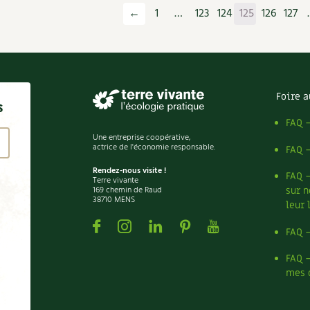
←
1
…
123
124
125
126
127
Foire a
s
FAQ 
Une entreprise coopérative,
actrice de l'économie responsable.
FAQ 
Rendez-nous visite !
FAQ 
Terre vivante
169 chemin de Raud
sur n
38710 MENS
leur 
Facebook
Instagram
Linkedin
Pinterest
Youtube
FAQ 
FAQ 
mes 