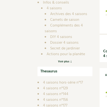
Nouvelles sur le jardin et l’écologie
Biodiversité
Co
Infos & conseils
Jardiner en ville
4 saisons
Autonomie, bricolage
Ma
Ornement et aménagement du jardin
Archives des 4 saisons
Prenez-en de la graine !
Én
Bricolages au jardin
Carnets de saison
Ge
Compléments des 4
Outils et ustensiles du jardin
Les chroniques de Marie
saisons
En
Biodiversité
DIY 4 saisons
Dé
Ravageurs et maladies au jardin
Dossier 4 saisons
Secret de jardinier
Petit élevage
Co
Actions pour la planète
4 
Actualités
Voir plus
Article scientifique
Thesaurus
Autonomie
A
Cuisine saine
4 saisons hors-série n°17
Alimentation et nutrition
4 saisons n°129
Recettes de saisons
4 saisons n°144
Recettes d'automne
4 saisons n°156
Recettes d'été
4 saisons n°177
Recettes d'hiver