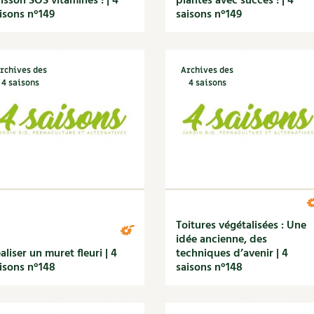
isson SOS vitamines ! | 4
plantes avec succès ! | 4
isons n°149
saisons n°149
rchives des
Archives des
4 saisons
4 saisons
Toitures végétalisées : Une
idée ancienne, des
aliser un muret fleuri | 4
techniques d’avenir | 4
isons n°148
saisons n°148