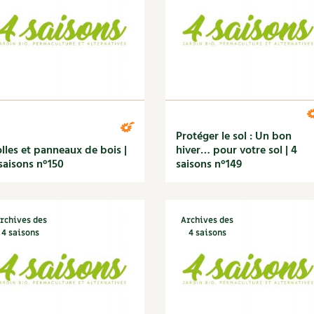
Autonomie
NOUVEAUTÉ
nception et gros oeuvre
tériaux écologiques
Société, engagement
Enfants
Feuilleter l
ergie
stion de l’eau
Actions pour la planète
tretien de la maison
coration et petit bricolage
Protéger le sol : Un bon
lles et panneaux de bois |
hiver… pour votre sol | 4
saisons n°150
saisons n°149
rchives des
Archives des
4 saisons
4 saisons