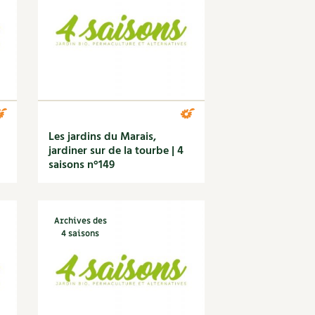
S
Vidéos et podcasts
Conseils vidéo des
4 saisons
e catalogue
Secrets d’abonné
Tous au jardin ! avec Pascal
La vie secrète du jardin
BD : La folle histoire des plantes
Les jardins du Marais,
jardiner sur de la tourbe | 4
saisons n°149
Archives des
4 saisons