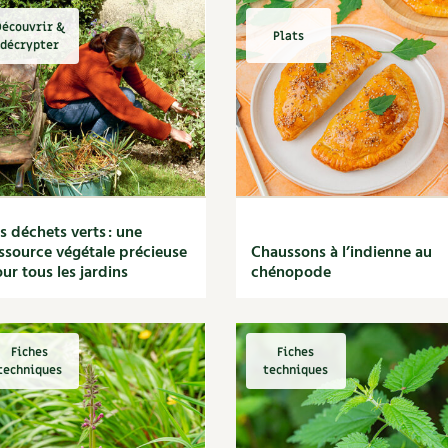
écouvrir &
Plats
décrypter
s déchets verts : une
ssource végétale précieuse
Chaussons à l’indienne au
ur tous les jardins
chénopode
Fiches
Fiches
techniques
techniques