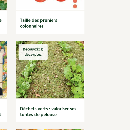
e
Taille des pruniers
colonnaires
Découvrir &
décrypter
Déchets verts : valoriser ses
t
tontes de pelouse