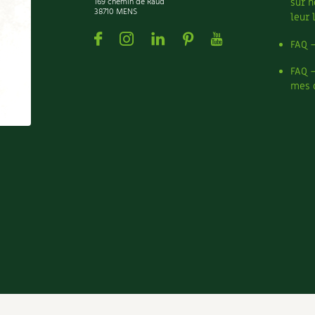
169 chemin de Raud
sur n
38710 MENS
leur 
Facebook
Instagram
Linkedin
Pinterest
Youtube
FAQ 
FAQ 
mes 