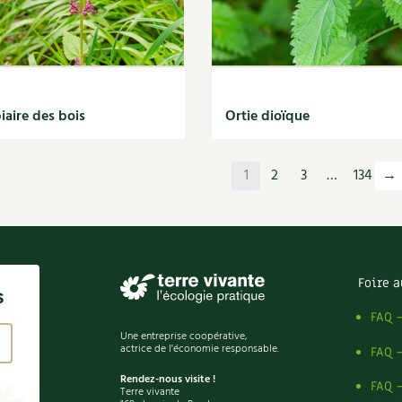
iaire des bois
Ortie dioïque
1
2
3
…
134
→
Foire a
s
FAQ 
Une entreprise coopérative,
actrice de l'économie responsable.
FAQ 
Rendez-nous visite !
FAQ 
Terre vivante