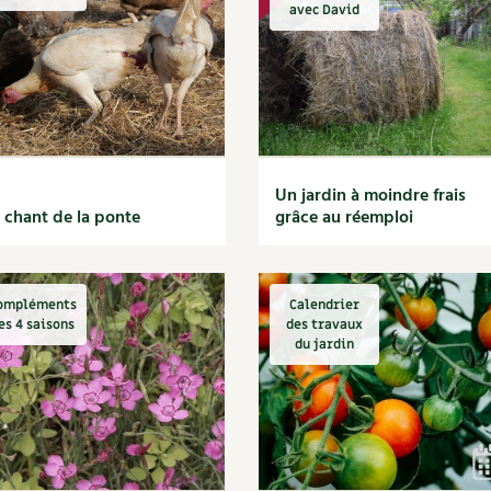
Autonomie
NOUVEAUTÉ
nception et gros oeuvre
avec David
tériaux écologiques
Société, engagement
Enfants
Feuilleter l
ergie
stion de l’eau
Actions pour la planète
tretien de la maison
coration et petit bricolage
Un jardin à moindre frais
 chant de la ponte
grâce au réemploi
ompléments
Calendrier
es 4 saisons
des travaux
du jardin