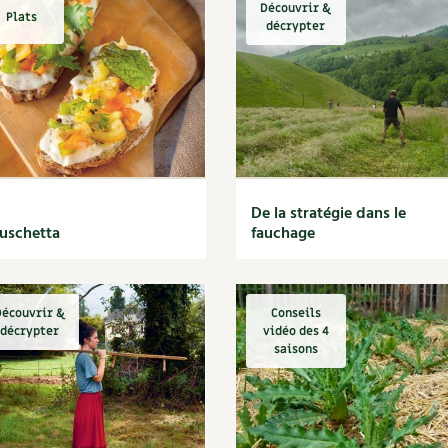
Découvrir &
Plats
décrypter
De la stratégie dans le
uschetta
fauchage
écouvrir &
Conseils
décrypter
vidéo des 4
saisons