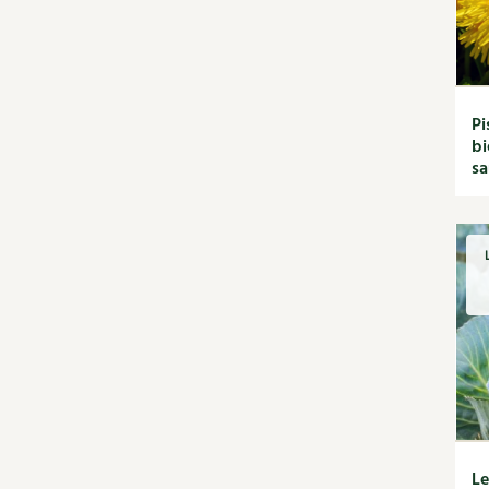
jardin
Calendrier lunaire
Carte climatique
Cultiver sous serre
Fiches techniques
Pi
Focus sur...
bi
Jardiner en ville
s
Ornement et
aménagement du jardin
Outils et ustensiles du
jardin
Permaculture et
syntropie
Petit élevage
Potager
Améliorer le sol
Cultiver les légumes,
aromatiques et
Le
condimentaires