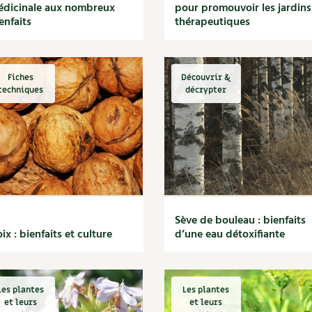
dicinale aux nombreux
pour promouvoir les jardins
enfaits
thérapeutiques
Fiches
Découvrir &
techniques
décrypter
Sève de bouleau : bienfaits
ix : bienfaits et culture
d’une eau détoxifiante
Les plantes
Les plantes
et leurs
et leurs