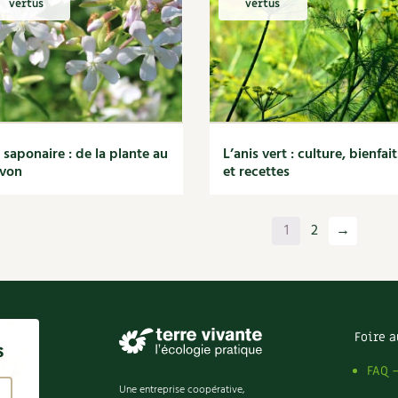
vertus
vertus
 saponaire : de la plante au
L’anis vert : culture, bienfait
avon
et recettes
1
2
→
Foire a
s
FAQ 
Une entreprise coopérative,