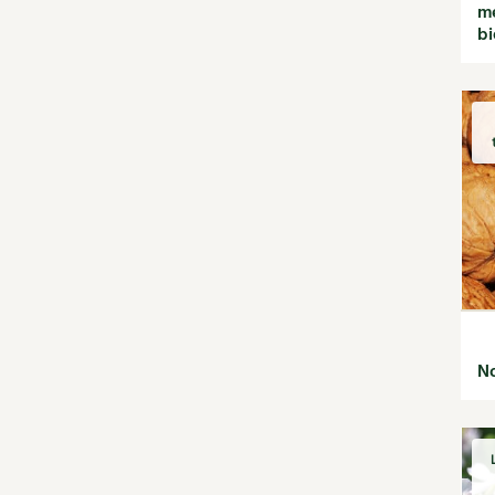
mé
Rotations et
bi
associations
Ravageurs et maladies au
jardin
Verger
La folle histoire des plantes
Rencontres
Santé et bien-être
Les plantes et leurs
vertus
Soins et cosmétiques au
naturel
Société et alternatives
Protéger la nature
No
Vivre l'écologie
Tutoriels
Vidéos et podcasts
Conseils vidéo des 4