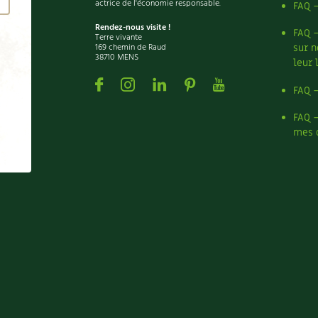
actrice de l'économie responsable.
FAQ 
Rendez-nous visite !
FAQ 
Terre vivante
169 chemin de Raud
sur n
38710 MENS
leur 
Facebook
Instagram
Linkedin
Pinterest
Youtube
FAQ 
FAQ 
mes 