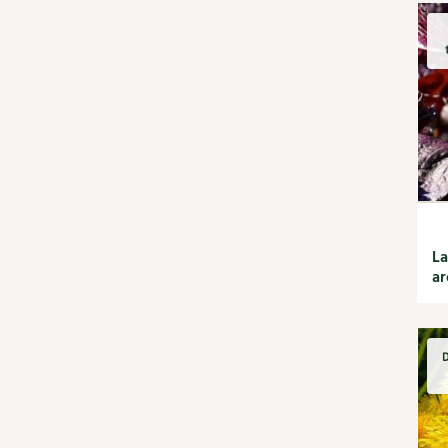
Habitat écologique
Conception et gros
oeuvre
Décoration et petit
bricolage
Énergie
Économies d'énergie
Énergies renouvelables
Entretien de la maison
Gestion de l'eau
Maison saine
La
Matériaux écologiques
ar
Construction
Finitions
Isolation
D
Jardin bio
Biodiversité
Bricolages au jardin
Calendrier des travaux du