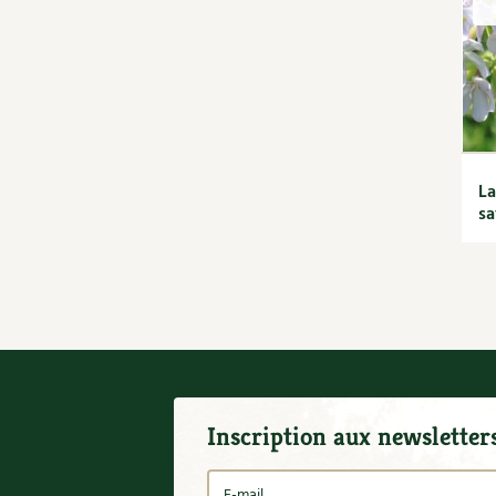
saisons
Jardiner avec les enfants |
RCF
La vie secrète du jardin
Le conseil "express" des 4
saisons
Les sons des poules
Secrets d'abonné
La
s
Astuces de jardinier
Autonomie et
permaculture avec David
L'autonomie au jardin
en 12 leçons
Tous au jardin ! | RCF
Inscription aux newsletter