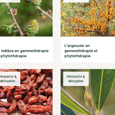
Autonomie
NOUVEAUTÉ
nception et gros oeuvre
tériaux écologiques
Société, engagement
Enfants
Feuilleter l
ergie
stion de l’eau
Actions pour la planète
tretien de la maison
coration et petit bricolage
L’argousier en
 mélèze en gemmothérapie
gemmothérapie et
 phytothérapie
phytothérapie
écouvrir &
Découvrir &
décrypter
décrypter