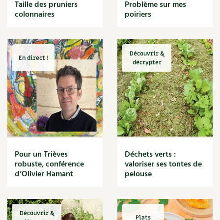
BD : La folle histoire des plantes
Taille des pruniers
Problème sur mes
Cuisine saine
colonnaires
poiriers
Décoration
Dessert
DIY
Eau
Découvrir &
En direct !
Énergie
décrypter
Enfants
Expérimentation
Fleur
Jardin bio
Légumes
Légumineuse
Macérat
Pour un Trièves
Déchets verts :
Maïs doux
robuste, conférence
valoriser ses tontes de
Maison saine
d’Olivier Hamant
pelouse
Mal de gorge
Maladie
Mare
Découvrir &
Marie Chioca
Plats