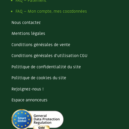
Pomme
FAQ – Paiement
Pomme de terre
FAQ – Mon compte, mes coordonnées
Potager
Potager en lasagnes
Nous contacter
Potimarron
Mentions légales
Poules
Prairie fleurie
Conditions générales de vente
Productif
Purin
Conditions générales d’utilisation CGU
Ravageur
Politique de confidentialité du site
Recette
Récup'
Politique de cookies du site
Recyclage
Rejoignez-nous !
Réparation
Reproduction
Espace annonceurs
Restauration
Rocaille
Ronce (ou mûre de jardin)
Roquette