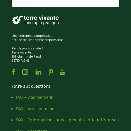
Permaculture
Persil
Pesticides
Petits pois
Piment
Une entreprise coopérative,
Pissenlit
actrice de l'économie responsable.
Pizza
Rendez-nous visite !
Terre vivante
Plantes
169 chemin de Raud
38710 MENS
Plantes d'extérieur
Plantes d'intérieur
Facebook
Instagram
Linkedin
Pinterest
Youtube
Plantes médicinales
Plantes sauvages
Foire aux questions
Plants
Plastique
FAQ – Abonnement
Plat
FAQ – Ma commande
Poireau
Pollinisation
FAQ – Information sur nos produits et leur livraison
Pollution