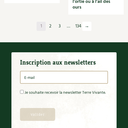
l’ortie ou à l’ail des
Orange
ours
Origan
Ornement
Outil
1
2
3
…
134
→
Outils
Paillage
Paille
Panais
Papier
Inscription aux newsletters
Parasite
Partenariat
Participatif
Patate douce
Pâte
Je souhaite recevoir la newsletter Terre Vivante.
Pâtisson
Patrimoine
Pêche
Pelouse
Pépinières