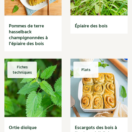
Narcisse
Nature
Nettoyage
Nettoyant
Pommes de terre
Épiaire des bois
Nichoir
hasselback
Noisette
champignonnées à
Noix
l’épiaire des bois
Noix de coco
Nourriture
Nuisibles
Fiches
Plats
Numérique
techniques
Nutriments
Observation
Œuf
Oignon
Oiseaux
Olivier
Optimisation
Ortie dioïque
Escargots des bois à
Optimiser l'espace