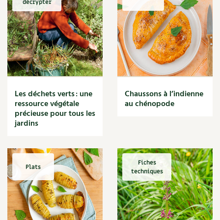
décrypter
Marmite
Massage
Matériaux
Maux
Méditerranéen
Menace
Mésange
Microflore
Les déchets verts : une
Chaussons à l’indienne
Migraine
ressource végétale
au chénopode
précieuse pour tous les
Mode de culture
jardins
Montagne
Mousse
Moutarde
Multiplication
Fiches
Plats
techniques
Mûre
Muret
Muscade
Musique