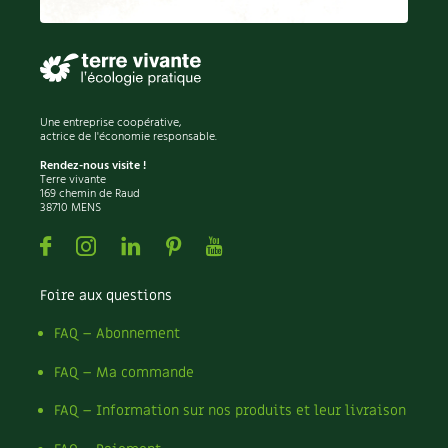
Permaculture
Persil
Pesticides
Petits pois
Piment
Une entreprise coopérative,
Pissenlit
actrice de l'économie responsable.
Pizza
Rendez-nous visite !
Terre vivante
Plantes
169 chemin de Raud
38710 MENS
Plantes d'extérieur
Plantes d'intérieur
Facebook
Instagram
Linkedin
Pinterest
Youtube
Plantes médicinales
Plantes sauvages
Foire aux questions
Plants
Plastique
FAQ – Abonnement
Plat
FAQ – Ma commande
Poireau
Pollinisation
FAQ – Information sur nos produits et leur livraison
Pollution