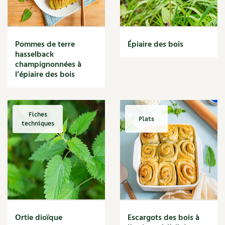
Narcisse
Nature
Nettoyage
Nettoyant
Pommes de terre
Épiaire des bois
Nichoir
hasselback
Noisette
champignonnées à
Noix
l’épiaire des bois
Noix de coco
Nourriture
Nuisibles
Fiches
Plats
Numérique
techniques
Nutriments
Observation
Œuf
Oignon
Oiseaux
Olivier
Optimisation
Ortie dioïque
Escargots des bois à
Optimiser l'espace