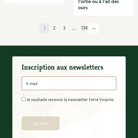
l’ortie ou à l’ail des
Orange
ours
Origan
Ornement
Outil
1
2
3
…
134
→
Outils
Paillage
Paille
Panais
Papier
Inscription aux newsletters
Parasite
Partenariat
Participatif
Patate douce
Pâte
Je souhaite recevoir la newsletter Terre Vivante.
Pâtisson
Patrimoine
Pêche
Pelouse
Pépinières