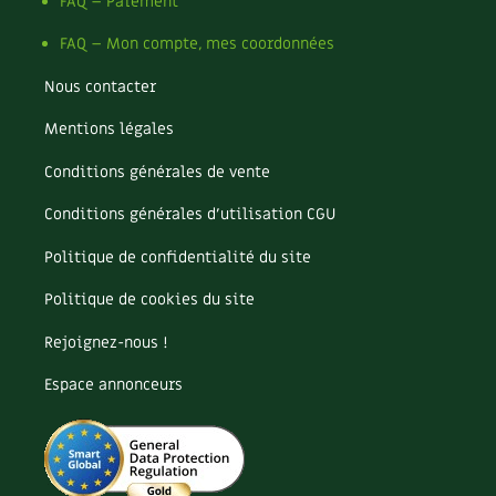
Pomme
FAQ – Paiement
Pomme de terre
FAQ – Mon compte, mes coordonnées
Potager
Potager en lasagnes
Nous contacter
Potimarron
Mentions légales
Poules
Prairie fleurie
Conditions générales de vente
Productif
Purin
Conditions générales d’utilisation CGU
Ravageur
Politique de confidentialité du site
Recette
Récup'
Politique de cookies du site
Recyclage
Rejoignez-nous !
Réparation
Reproduction
Espace annonceurs
Restauration
Rocaille
Ronce (ou mûre de jardin)
Roquette