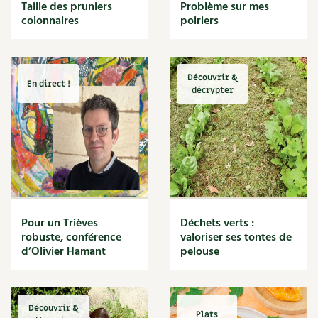
BD : La folle histoire des plantes
Taille des pruniers
Problème sur mes
Cuisine saine
colonnaires
poiriers
Décoration
Dessert
DIY
Eau
Découvrir &
En direct !
Énergie
décrypter
Enfants
Expérimentation
Fleur
Jardin bio
Légumes
Légumineuse
Macérat
Pour un Trièves
Déchets verts :
Maïs doux
robuste, conférence
valoriser ses tontes de
Maison saine
d’Olivier Hamant
pelouse
Mal de gorge
Maladie
Mare
Découvrir &
Marie Chioca
Plats