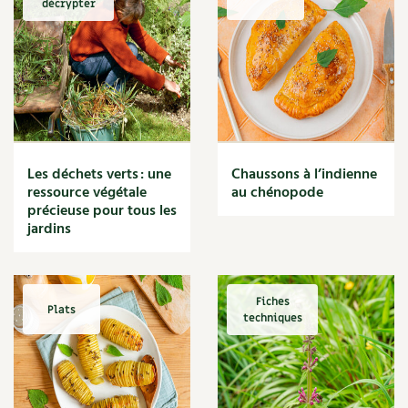
décrypter
Marmite
Massage
Matériaux
Maux
Méditerranéen
Menace
Mésange
Microflore
Les déchets verts : une
Chaussons à l’indienne
Migraine
ressource végétale
au chénopode
précieuse pour tous les
Mode de culture
jardins
Montagne
Mousse
Moutarde
Multiplication
Fiches
Plats
techniques
Mûre
Muret
Muscade
Musique