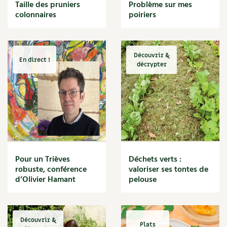
BD : La folle histoire des plantes
Taille des pruniers
Problème sur mes
Cuisine saine
colonnaires
poiriers
Décoration
Dessert
DIY
Eau
Découvrir &
En direct !
Énergie
décrypter
Enfants
Expérimentation
Fleur
Jardin bio
Légumes
Légumineuse
Macérat
Pour un Trièves
Déchets verts :
Maïs doux
robuste, conférence
valoriser ses tontes de
Maison saine
d’Olivier Hamant
pelouse
Mal de gorge
Maladie
Mare
Découvrir &
Marie Chioca
Plats