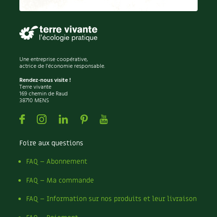
Permaculture
Persil
Pesticides
Petits pois
Piment
Une entreprise coopérative,
Pissenlit
actrice de l'économie responsable.
Pizza
Rendez-nous visite !
Terre vivante
Plantes
169 chemin de Raud
38710 MENS
Plantes d'extérieur
Plantes d'intérieur
Facebook
Instagram
Linkedin
Pinterest
Youtube
Plantes médicinales
Plantes sauvages
Foire aux questions
Plants
Plastique
FAQ – Abonnement
Plat
FAQ – Ma commande
Poireau
Pollinisation
FAQ – Information sur nos produits et leur livraison
Pollution