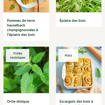
Narcisse
Nature
Nettoyage
Nettoyant
Pommes de terre
Épiaire des bois
Nichoir
hasselback
Noisette
champignonnées à
Noix
l’épiaire des bois
Noix de coco
Nourriture
Nuisibles
Fiches
Plats
Numérique
techniques
Nutriments
Observation
Œuf
Oignon
Oiseaux
Olivier
Optimisation
Ortie dioïque
Escargots des bois à
Optimiser l'espace