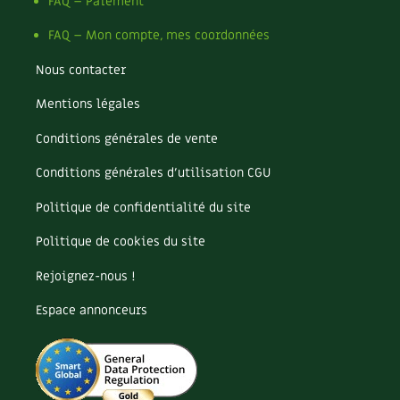
Pomme
FAQ – Paiement
Pomme de terre
FAQ – Mon compte, mes coordonnées
Potager
Potager en lasagnes
Nous contacter
Potimarron
Mentions légales
Poules
Prairie fleurie
Conditions générales de vente
Productif
Purin
Conditions générales d’utilisation CGU
Ravageur
Politique de confidentialité du site
Recette
Récup'
Politique de cookies du site
Recyclage
Rejoignez-nous !
Réparation
Reproduction
Espace annonceurs
Restauration
Rocaille
Ronce (ou mûre de jardin)
Roquette