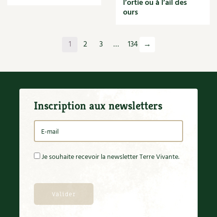
l’ortie ou à l’ail des
Orange
ours
Origan
Ornement
Outil
1
2
3
…
134
→
Outils
Paillage
Paille
Panais
Papier
Inscription aux newsletters
Parasite
Partenariat
Participatif
Patate douce
Pâte
Je souhaite recevoir la newsletter Terre Vivante.
Pâtisson
Patrimoine
Pêche
Pelouse
Pépinières