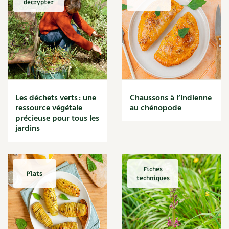
décrypter
Marmite
Massage
Matériaux
Maux
Méditerranéen
Menace
Mésange
Microflore
Les déchets verts : une
Chaussons à l’indienne
Migraine
ressource végétale
au chénopode
précieuse pour tous les
Mode de culture
jardins
Montagne
Mousse
Moutarde
Multiplication
Fiches
Plats
techniques
Mûre
Muret
Muscade
Musique