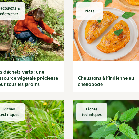
écouvrir &
Plats
décrypter
s déchets verts : une
ssource végétale précieuse
Chaussons à l’indienne au
ur tous les jardins
chénopode
Fiches
Fiches
techniques
techniques