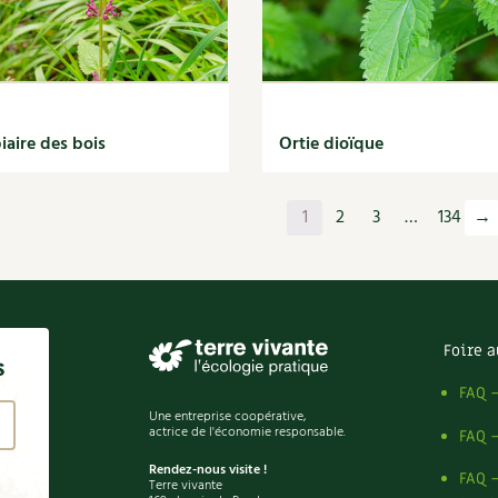
iaire des bois
Ortie dioïque
1
2
3
…
134
→
Foire a
s
FAQ 
Une entreprise coopérative,
actrice de l'économie responsable.
FAQ 
Rendez-nous visite !
FAQ 
Terre vivante