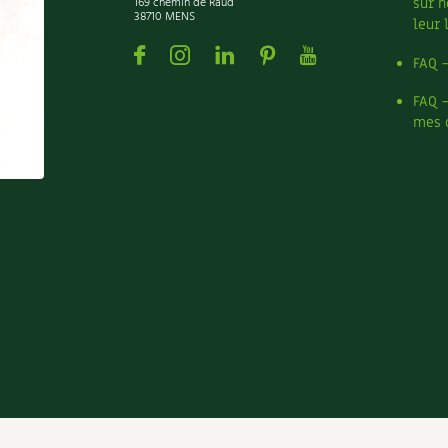
169 chemin de Raud
sur n
38710 MENS
leur 
Facebook
Instagram
Linkedin
Pinterest
Youtube
FAQ 
FAQ 
mes 