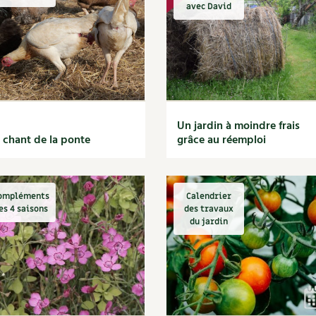
Autonomie
NOUVEAUTÉ
nception et gros oeuvre
avec David
tériaux écologiques
Société, engagement
Enfants
Feuilleter l
ergie
stion de l’eau
Actions pour la planète
tretien de la maison
coration et petit bricolage
Un jardin à moindre frais
 chant de la ponte
grâce au réemploi
ompléments
Calendrier
es 4 saisons
des travaux
du jardin