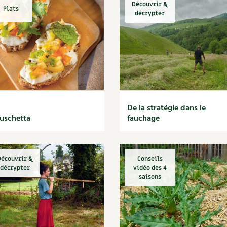
Découvrir &
Plats
décrypter
De la stratégie dans le
uschetta
fauchage
écouvrir &
Conseils
décrypter
vidéo des 4
saisons