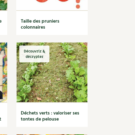
e
Taille des pruniers
colonnaires
Découvrir &
décrypter
Déchets verts : valoriser ses
t
tontes de pelouse