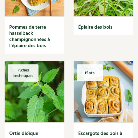
Narcisse
Nature
Nettoyage
Nettoyant
Pommes de terre
Épiaire des bois
Nichoir
hasselback
Noisette
champignonnées à
Noix
l’épiaire des bois
Noix de coco
Nourriture
Nuisibles
Fiches
Plats
Numérique
techniques
Nutriments
Observation
Œuf
Oignon
Oiseaux
Olivier
Optimisation
Ortie dioïque
Escargots des bois à
Optimiser l'espace