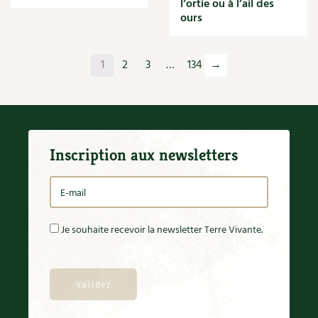
l’ortie ou à l’ail des
Orange
ours
Origan
Ornement
Outil
1
2
3
…
134
→
Outils
Paillage
Paille
Panais
Papier
Inscription aux newsletters
Parasite
Partenariat
Participatif
Patate douce
Pâte
Je souhaite recevoir la newsletter Terre Vivante.
Pâtisson
Patrimoine
Pêche
Pelouse
Pépinières