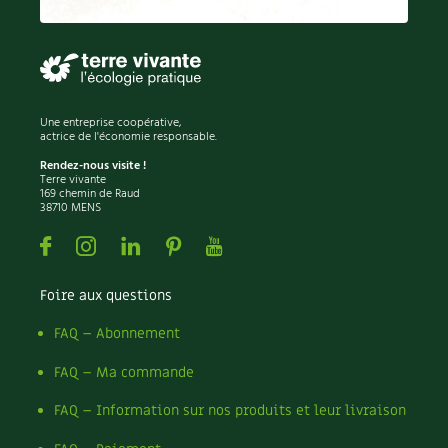
Permaculture
Persil
Pesticides
Petits pois
Piment
Une entreprise coopérative,
Pissenlit
actrice de l'économie responsable.
Pizza
Rendez-nous visite !
Terre vivante
Plantes
169 chemin de Raud
38710 MENS
Plantes d'extérieur
Plantes d'intérieur
Facebook
Instagram
Linkedin
Pinterest
Youtube
Plantes médicinales
Plantes sauvages
Foire aux questions
Plants
Plastique
FAQ – Abonnement
Plat
FAQ – Ma commande
Poireau
Pollinisation
FAQ – Information sur nos produits et leur livraison
Pollution