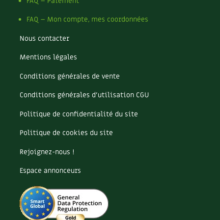
Pomme
FAQ – Paiement
Pomme de terre
FAQ – Mon compte, mes coordonnées
Potager
Potager en lasagnes
Nous contacter
Potimarron
Mentions légales
Poules
Prairie fleurie
Conditions générales de vente
Productif
Purin
Conditions générales d’utilisation CGU
Ravageur
Politique de confidentialité du site
Recette
Récup'
Politique de cookies du site
Recyclage
Rejoignez-nous !
Réparation
Reproduction
Espace annonceurs
Restauration
Rocaille
Ronce (ou mûre de jardin)
Roquette