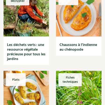
décrypter
Marmite
Massage
Matériaux
Maux
Méditerranéen
Menace
Mésange
Microflore
Les déchets verts : une
Chaussons à l’indienne
Migraine
ressource végétale
au chénopode
précieuse pour tous les
Mode de culture
jardins
Montagne
Mousse
Moutarde
Multiplication
Fiches
Plats
techniques
Mûre
Muret
Muscade
Musique