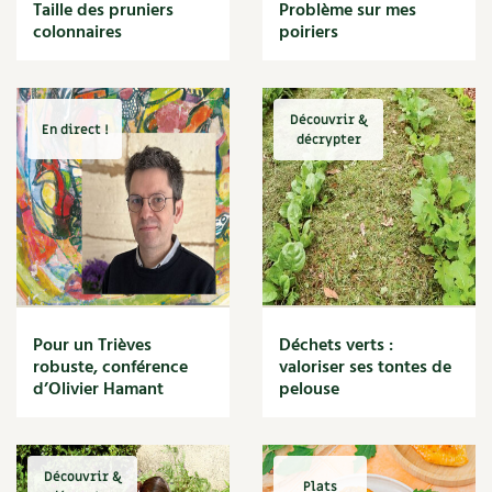
BD : La folle histoire des plantes
Taille des pruniers
Problème sur mes
Cuisine saine
colonnaires
poiriers
Décoration
Dessert
DIY
Eau
Découvrir &
En direct !
Énergie
décrypter
Enfants
Expérimentation
Fleur
Jardin bio
Légumes
Légumineuse
Macérat
Pour un Trièves
Déchets verts :
Maïs doux
robuste, conférence
valoriser ses tontes de
Maison saine
d’Olivier Hamant
pelouse
Mal de gorge
Maladie
Mare
Découvrir &
Marie Chioca
Plats