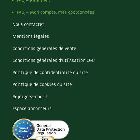
Pomme
FAQ – Paiement
Pomme de terre
FAQ – Mon compte, mes coordonnées
Potager
Potager en lasagnes
Nous contacter
Potimarron
Mentions légales
Poules
Prairie fleurie
Conditions générales de vente
Productif
Purin
Conditions générales d’utilisation CGU
Ravageur
Politique de confidentialité du site
Recette
Récup'
Politique de cookies du site
Recyclage
Rejoignez-nous !
Réparation
Reproduction
Espace annonceurs
Restauration
Rocaille
Ronce (ou mûre de jardin)
Roquette