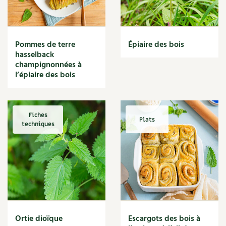
Narcisse
Nature
Nettoyage
Nettoyant
Pommes de terre
Épiaire des bois
Nichoir
hasselback
Noisette
champignonnées à
Noix
l’épiaire des bois
Noix de coco
Nourriture
Nuisibles
Fiches
Plats
Numérique
techniques
Nutriments
Observation
Œuf
Oignon
Oiseaux
Olivier
Optimisation
Ortie dioïque
Escargots des bois à
Optimiser l'espace