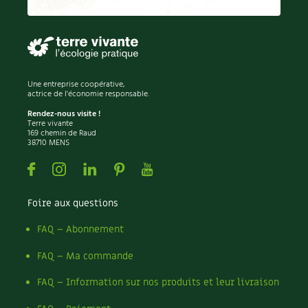
Permaculture
Persil
Pesticides
Petits pois
Piment
Une entreprise coopérative,
Pissenlit
actrice de l'économie responsable.
Pizza
Rendez-nous visite !
Terre vivante
Plantes
169 chemin de Raud
38710 MENS
Plantes d'extérieur
Plantes d'intérieur
Facebook
Instagram
Linkedin
Pinterest
Youtube
Plantes médicinales
Plantes sauvages
Foire aux questions
Plants
Plastique
FAQ – Abonnement
Plat
FAQ – Ma commande
Poireau
Pollinisation
FAQ – Information sur nos produits et leur livraison
Pollution