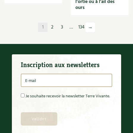
l’ortie ou à l’ail des
Orange
ours
Origan
Ornement
Outil
1
2
3
…
134
→
Outils
Paillage
Paille
Panais
Papier
Inscription aux newsletters
Parasite
Partenariat
Participatif
Patate douce
Pâte
Je souhaite recevoir la newsletter Terre Vivante.
Pâtisson
Patrimoine
Pêche
Pelouse
Pépinières