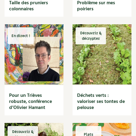
BD : La folle histoire des plantes
Taille des pruniers
Problème sur mes
Cuisine saine
colonnaires
poiriers
Décoration
Dessert
DIY
Eau
Découvrir &
En direct !
Énergie
décrypter
Enfants
Expérimentation
Fleur
Jardin bio
Légumes
Légumineuse
Macérat
Pour un Trièves
Déchets verts :
Maïs doux
robuste, conférence
valoriser ses tontes de
Maison saine
d’Olivier Hamant
pelouse
Mal de gorge
Maladie
Mare
Découvrir &
Marie Chioca
Plats