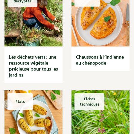
décrypter
Marmite
Massage
Matériaux
Maux
Méditerranéen
Menace
Mésange
Microflore
Les déchets verts : une
Chaussons à l’indienne
Migraine
ressource végétale
au chénopode
précieuse pour tous les
Mode de culture
jardins
Montagne
Mousse
Moutarde
Multiplication
Fiches
Plats
techniques
Mûre
Muret
Muscade
Musique