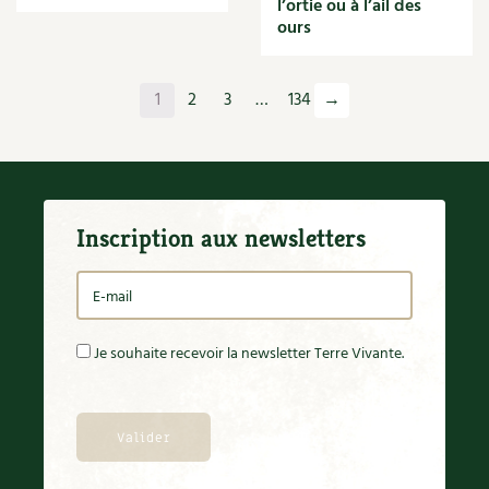
l’ortie ou à l’ail des
Orange
ours
Origan
Ornement
Outil
1
2
3
…
134
→
Outils
Paillage
Paille
Panais
Papier
Inscription aux newsletters
Parasite
Partenariat
Participatif
Patate douce
Pâte
Je souhaite recevoir la newsletter Terre Vivante.
Pâtisson
Patrimoine
Pêche
Pelouse
Pépinières