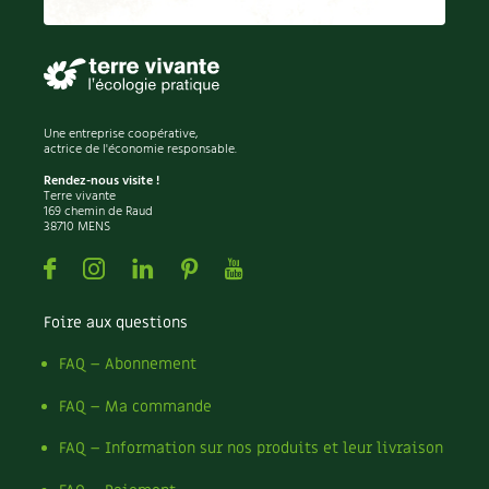
Permaculture
Persil
Pesticides
Petits pois
Piment
Une entreprise coopérative,
Pissenlit
actrice de l'économie responsable.
Pizza
Rendez-nous visite !
Terre vivante
Plantes
169 chemin de Raud
38710 MENS
Plantes d'extérieur
Plantes d'intérieur
Facebook
Instagram
Linkedin
Pinterest
Youtube
Plantes médicinales
Plantes sauvages
Foire aux questions
Plants
Plastique
FAQ – Abonnement
Plat
FAQ – Ma commande
Poireau
Pollinisation
FAQ – Information sur nos produits et leur livraison
Pollution