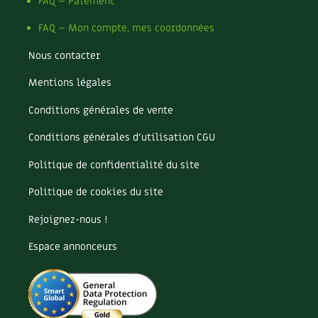
Pomme
FAQ – Paiement
Pomme de terre
FAQ – Mon compte, mes coordonnées
Potager
Potager en lasagnes
Nous contacter
Potimarron
Mentions légales
Poules
Prairie fleurie
Conditions générales de vente
Productif
Purin
Conditions générales d’utilisation CGU
Ravageur
Politique de confidentialité du site
Recette
Récup'
Politique de cookies du site
Recyclage
Rejoignez-nous !
Réparation
Reproduction
Espace annonceurs
Restauration
Rocaille
Ronce (ou mûre de jardin)
Roquette