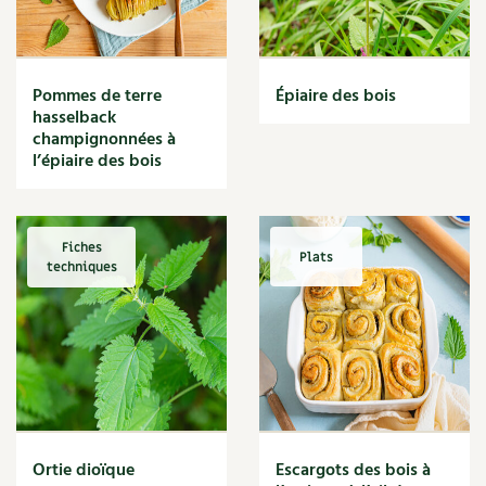
Narcisse
Nature
Nettoyage
Nettoyant
Pommes de terre
Épiaire des bois
Nichoir
hasselback
Noisette
champignonnées à
Noix
l’épiaire des bois
Noix de coco
Nourriture
Nuisibles
Fiches
Plats
Numérique
techniques
Nutriments
Observation
Œuf
Oignon
Oiseaux
Olivier
Optimisation
Ortie dioïque
Escargots des bois à
Optimiser l'espace