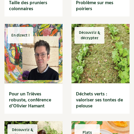
BD : La folle histoire des plantes
Taille des pruniers
Problème sur mes
Cuisine saine
colonnaires
poiriers
Décoration
Dessert
DIY
Eau
Découvrir &
En direct !
Énergie
décrypter
Enfants
Expérimentation
Fleur
Jardin bio
Légumes
Légumineuse
Macérat
Pour un Trièves
Déchets verts :
Maïs doux
robuste, conférence
valoriser ses tontes de
Maison saine
d’Olivier Hamant
pelouse
Mal de gorge
Maladie
Mare
Découvrir &
Marie Chioca
Plats