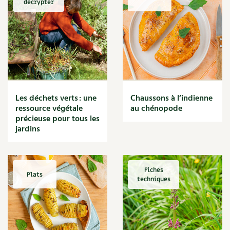
décrypter
Marmite
Massage
Matériaux
Maux
Méditerranéen
Menace
Mésange
Microflore
Les déchets verts : une
Chaussons à l’indienne
Migraine
ressource végétale
au chénopode
précieuse pour tous les
Mode de culture
jardins
Montagne
Mousse
Moutarde
Multiplication
Fiches
Plats
techniques
Mûre
Muret
Muscade
Musique