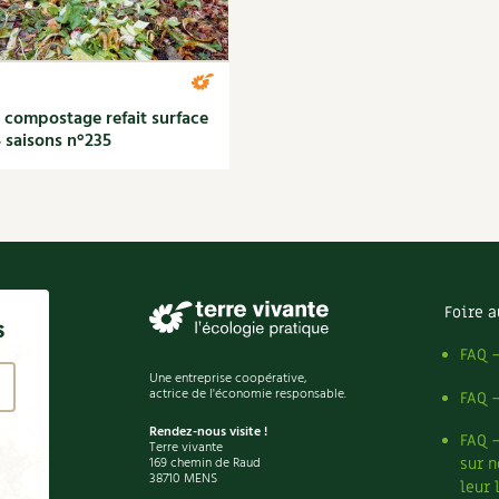
 compostage refait surface
4 saisons n°235
Foire a
s
FAQ 
Une entreprise coopérative,
actrice de l'économie responsable.
FAQ 
Rendez-nous visite !
FAQ 
Terre vivante
169 chemin de Raud
sur n
38710 MENS
leur 