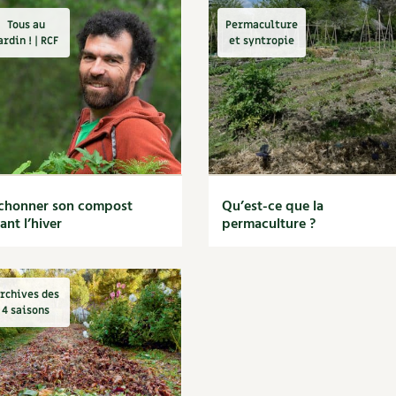
Tous au
Permaculture
ardin ! | RCF
et syntropie
chonner son compost
Qu’est-ce que la
ant l’hiver
permaculture ?
rchives des
4 saisons