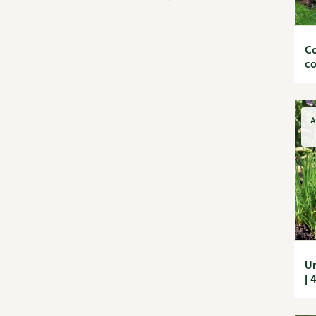
Recettes de printemps
Recettes par régimes
alimentaires
Co
Recettes sans gluten
c
Recettes végétariennes
et vegan
Recettes par type de plat
A
Bases
Boissons
Desserts
Entrées
Petit déjeuner et
goûter
Plats
Découvrir & décrypter
Un
DIY
| 
Dossier
Enfants