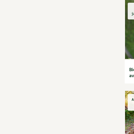
Habitat écologique
Conception et gros
oeuvre
j
Décoration et petit
bricolage
Énergie
Économies d'énergie
Énergies renouvelables
Entretien de la maison
Gestion de l'eau
Bi
Maison saine
av
Matériaux écologiques
Construction
Finitions
A
Isolation
Jardin bio
Biodiversité
Bricolages au jardin
Calendrier des travaux du