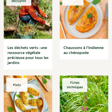
décrypter
Marmite
Massage
Matériaux
Maux
Méditerranéen
Menace
Mésange
Microflore
Les déchets verts : une
Chaussons à l’indienne
Migraine
ressource végétale
au chénopode
précieuse pour tous les
Mode de culture
jardins
Montagne
Mousse
Moutarde
Multiplication
Fiches
Plats
techniques
Mûre
Muret
Muscade
Musique