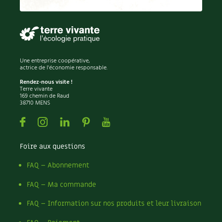
Permaculture
Persil
Pesticides
Petits pois
Piment
Une entreprise coopérative,
Pissenlit
actrice de l'économie responsable.
Pizza
Rendez-nous visite !
Terre vivante
Plantes
169 chemin de Raud
38710 MENS
Plantes d'extérieur
Plantes d'intérieur
Facebook
Instagram
Linkedin
Pinterest
Youtube
Plantes médicinales
Plantes sauvages
Foire aux questions
Plants
Plastique
FAQ – Abonnement
Plat
FAQ – Ma commande
Poireau
Pollinisation
FAQ – Information sur nos produits et leur livraison
Pollution