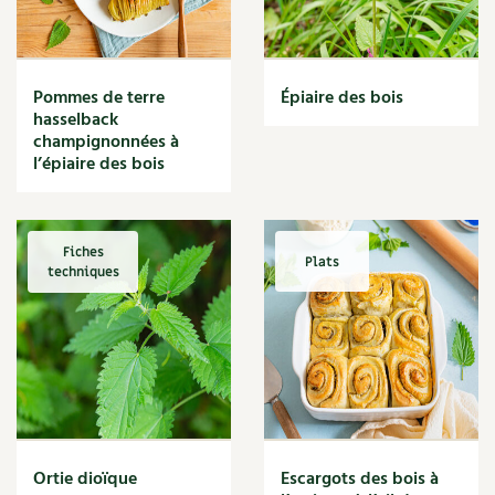
Narcisse
Nature
Nettoyage
Nettoyant
Pommes de terre
Épiaire des bois
Nichoir
hasselback
Noisette
champignonnées à
Noix
l’épiaire des bois
Noix de coco
Nourriture
Nuisibles
Fiches
Plats
Numérique
techniques
Nutriments
Observation
Œuf
Oignon
Oiseaux
Olivier
Optimisation
Ortie dioïque
Escargots des bois à
Optimiser l'espace