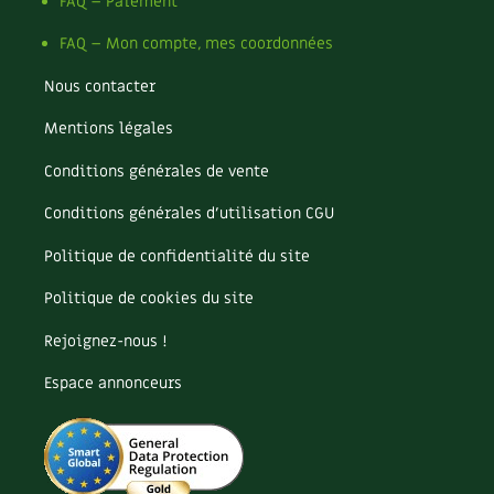
Pomme
FAQ – Paiement
Pomme de terre
FAQ – Mon compte, mes coordonnées
Potager
Potager en lasagnes
Nous contacter
Potimarron
Mentions légales
Poules
Prairie fleurie
Conditions générales de vente
Productif
Purin
Conditions générales d’utilisation CGU
Ravageur
Politique de confidentialité du site
Recette
Récup'
Politique de cookies du site
Recyclage
Rejoignez-nous !
Réparation
Reproduction
Espace annonceurs
Restauration
Rocaille
Ronce (ou mûre de jardin)
Roquette