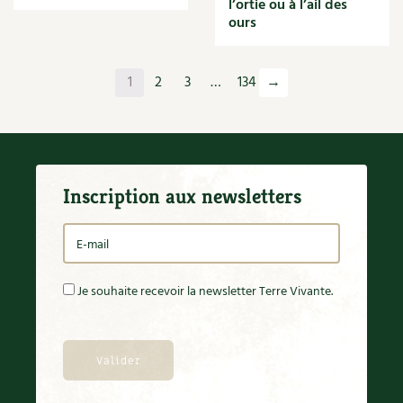
l’ortie ou à l’ail des
Orange
ours
Origan
Ornement
Outil
1
2
3
…
134
→
Outils
Paillage
Paille
Panais
Papier
Inscription aux newsletters
Parasite
Partenariat
Participatif
Patate douce
Pâte
Je souhaite recevoir la newsletter Terre Vivante.
Pâtisson
Patrimoine
Pêche
Pelouse
Pépinières