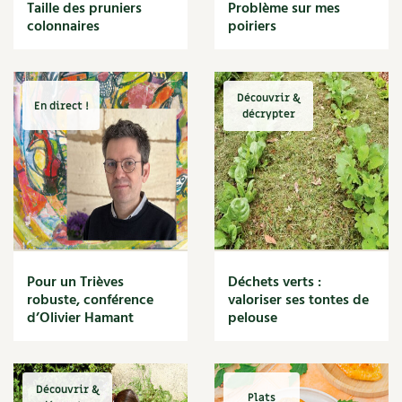
BD : La folle histoire des plantes
Taille des pruniers
Problème sur mes
Cuisine saine
colonnaires
poiriers
Décoration
Dessert
DIY
Eau
Découvrir &
En direct !
Énergie
décrypter
Enfants
Expérimentation
Fleur
Jardin bio
Légumes
Légumineuse
Macérat
Pour un Trièves
Déchets verts :
Maïs doux
robuste, conférence
valoriser ses tontes de
Maison saine
d’Olivier Hamant
pelouse
Mal de gorge
Maladie
Mare
Découvrir &
Marie Chioca
Plats